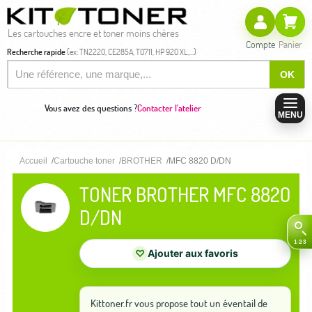
Les cartouches encre et toner moins chères
Compte
Panier
Recherche rapide
(ex: TN2220, CE285A, T0711, HP 920 XL,...)
OK
Vous avez des questions ?
Contacter l'atelier
MENU
Accueil
Cartouche toner
BROTHER
MFC 8820 D/DN
TONER BROTHER MFC 8820
D/DN
♡
Ajouter aux favoris
Kittoner.fr vous propose tout un éventail de