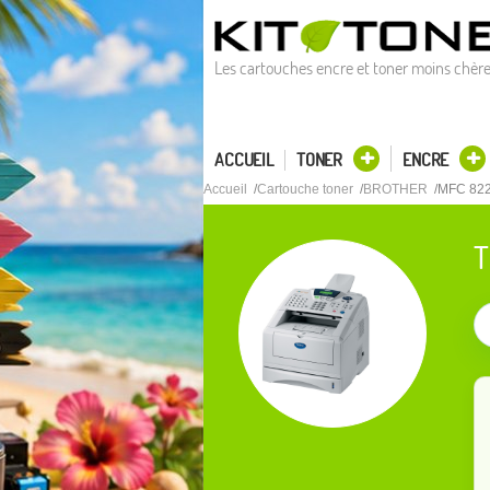
Les cartouches encre et toner moins chèr
ACCUEIL
TONER
ENCRE
Accueil
Cartouche toner
BROTHER
MFC 82
T