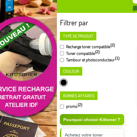
Filtrer par
TYPE DE PRODUIT
(2)
Recharge toner compatible
(2)
Toner compatible
(1)
Tambour et photoconducteur
COULEUR
BONNES AFFAIRES
(2)
promo
Pourquoi choisir Kittoner ?
Achetez votre toner