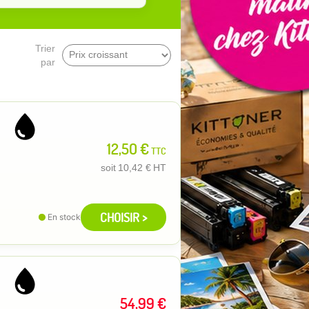
Trier
par
12,50 €
TTC
soit
10,42 €
HT
CHOISIR >
En stock
54,99 €