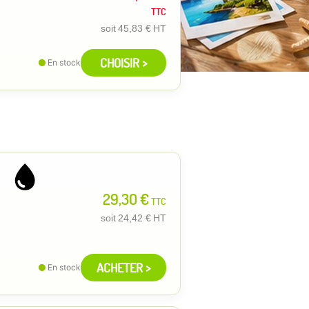
TTC
soit
45,83 €
HT
CHOISIR >
En stock
29,30 €
TTC
soit
24,42 €
HT
ACHETER >
En stock