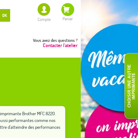
OK
Panier
Compte
Vous avez des questions ?
Contacter l'atelier
C
H
O
I
S
I
R
U
N
E
A
T
R
E
I
M
P
R
I
M
A
N
T
U
E
re imprimante Brother MFC 8220.
ut aussi performantes comme nos
ttre d'atteindre des performances