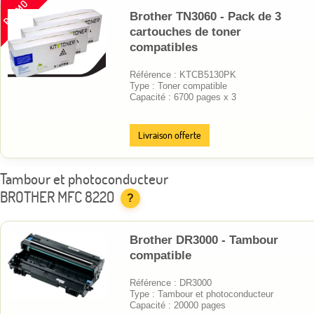
PROMO
Brother TN3060 - Pack de 3
cartouches de toner
compatibles
Référence : KTCB5130PK
Type : Toner compatible
Capacité : 6700 pages x 3
Livraison offerte
Tambour et photoconducteur
BROTHER MFC 8220
?
Brother DR3000 - Tambour
compatible
Référence : DR3000
Type : Tambour et photoconducteur
Capacité : 20000 pages