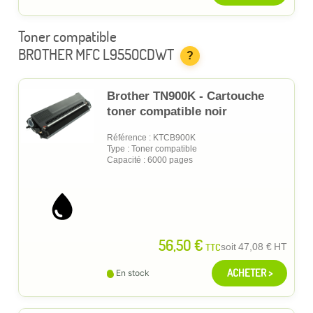
Toner compatible
BROTHER MFC L9550CDWT
?
Brother TN900K - Cartouche
toner compatible noir
Référence : KTCB900K
Type : Toner compatible
Capacité : 6000 pages
56,50 €
TTC
soit
47,08 €
HT
ACHETER >
En stock