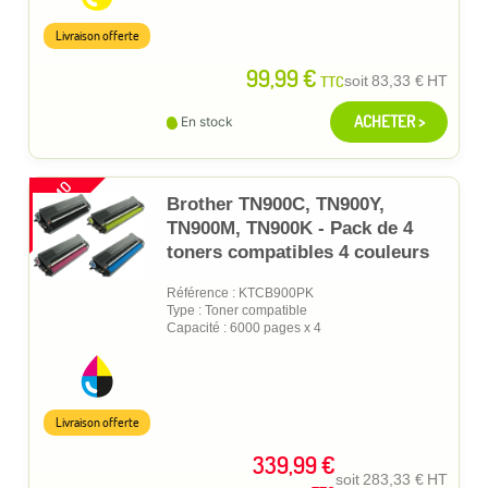
Livraison offerte
99,99 €
TTC
soit
83,33 €
HT
ACHETER >
En stock
PROMO
Brother TN900C, TN900Y,
TN900M, TN900K - Pack de 4
toners compatibles 4 couleurs
Référence : KTCB900PK
Type : Toner compatible
Capacité : 6000 pages x 4
Livraison offerte
339,99 €
soit
283,33 €
HT