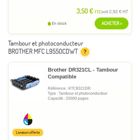
3,50 €
TTC
soit
2,92 €
HT
ACHETER >
En stock
Tambour et photoconducteur
BROTHER MFC L9550CDWT
?
Brother DR321CL - Tambour
Compatible
Référence : KTCB321DR
Type : Tambour et photoconducteur
Capacité : 25000 pages
Livraison offerte