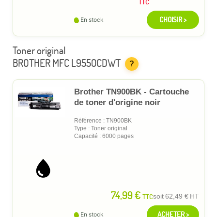
TTC
CHOISIR >
En stock
Toner original
BROTHER MFC L9550CDWT
?
Brother TN900BK - Cartouche
de toner d'origine noir
Référence : TN900BK
Type : Toner original
Capacité : 6000 pages
74,99 €
TTC
soit
62,49 €
HT
ACHETER >
En stock