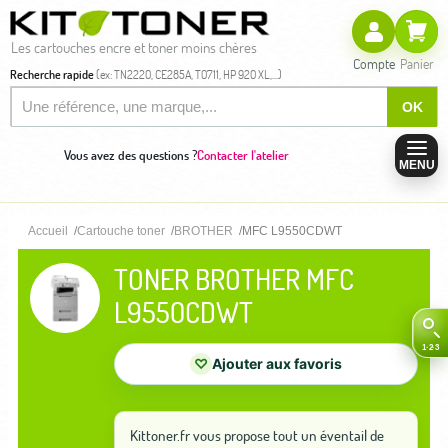
Les cartouches encre et toner moins chères
Compte
Panier
Recherche rapide
(ex: TN2220, CE285A, T0711, HP 920 XL,...)
OK
Vous avez des questions ?
Contacter l'atelier
MENU
Accueil
Cartouche toner
BROTHER
MFC L9550CDWT
TONER BROTHER MFC
L9550CDWT
♡
Ajouter aux favoris
Kittoner.fr vous propose tout un éventail de