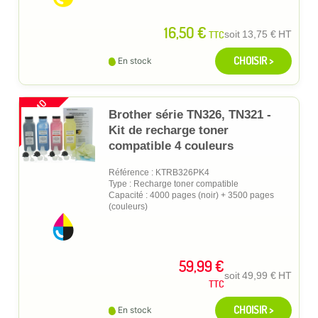
16,50 €
TTC
soit
13,75 €
HT
CHOISIR >
En stock
PROMO
Brother série TN326, TN321 -
Kit de recharge toner
compatible 4 couleurs
Référence : KTRB326PK4
Type : Recharge toner compatible
Capacité : 4000 pages (noir) + 3500 pages
(couleurs)
59,99 €
soit
49,99 €
HT
TTC
CHOISIR >
En stock