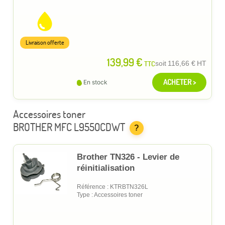
Livraison offerte
139,99 €
TTC
soit
116,66 €
HT
ACHETER >
En stock
Accessoires toner
BROTHER MFC L9550CDWT
?
Brother TN326 - Levier de
réinitialisation
Référence : KTRBTN326L
Type : Accessoires toner