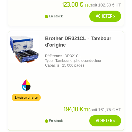
123,00 €
TTC
soit
102,50 €
HT
ACHETER >
En stock
Brother DR321CL - Tambour
d'origine
Référence : DR321CL
Type : Tambour et photoconducteur
Capacité : 25 000 pages
Livraison offerte
194,10 €
TTC
soit
161,75 €
HT
ACHETER >
En stock