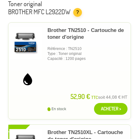
Toner original
BROTHER MFC L2922DW
?
Brother TN2510 - Cartouche de
toner d'origine
Référence : TN2510
Type : Toner original
Capacité : 1200 pages
52,90 €
TTC
soit
44,08 €
HT
ACHETER >
En stock
XL
Brother TN2510XL - Cartouche