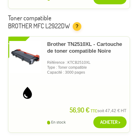
Toner compatible
BROTHER MFC L2922DW
?
XL
Brother TN2510XL - Cartouche
de toner compatible Noire
Référence : KTCB2510XL
Type : Toner compatible
Capacité : 3000 pages
56,90 €
TTC
soit
47,42 €
HT
ACHETER >
En stock