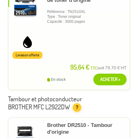
de toner d'origine
Référence : TN2510XL
Type : Toner original
Capacité : 3000 pages
Livraison offerte
95,64 €
TTC
soit
79,70 €
HT
ACHETER >
En stock
Tambour et photoconducteur
BROTHER MFC L2922DW
?
Brother DR2510 - Tambour
d'origine