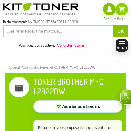
Les cartouches encre et toner moins chères
Compte
Panier
Recherche rapide
(ex: TN2220, CE285A, T0711, HP 920 XL,...)
OK
Vous avez des questions ?
Contacter l'atelier
MENU
Accueil
Cartouche toner
BROTHER
MFC L2922DW
TONER BROTHER MFC
L2922DW
♡
Ajouter aux favoris
Kittoner.fr vous propose tout un éventail de