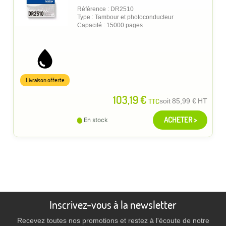
Référence : DR2510
Type : Tambour et photoconducteur
Capacité : 15000 pages
Livraison offerte
103,19 €
TTC
soit
85,99 €
HT
ACHETER >
En stock
Inscrivez-vous à la newsletter
Recevez toutes nos promotions et restez à l'écoute de notre