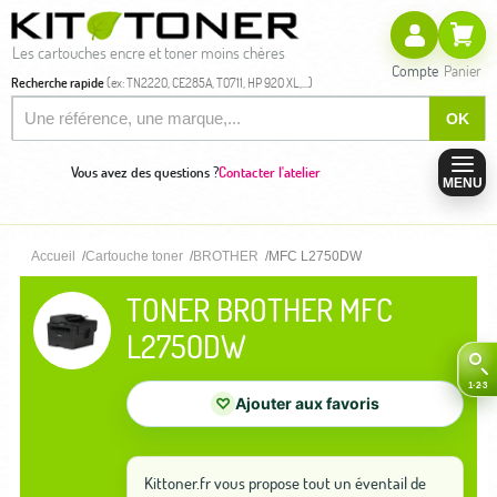
Les cartouches encre et toner moins chères
Compte
Panier
Recherche rapide
(ex: TN2220, CE285A, T0711, HP 920 XL,...)
OK
Vous avez des questions ?
Contacter l'atelier
MENU
Accueil
Cartouche toner
BROTHER
MFC L2750DW
TONER BROTHER MFC
L2750DW
♡
Ajouter aux favoris
Kittoner.fr vous propose tout un éventail de