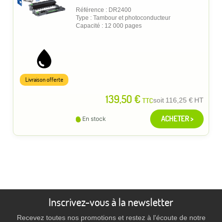
Référence : DR2400
Type : Tambour et photoconducteur
Capacité : 12 000 pages
Livraison offerte
139,50 €
TTC
soit
116,25 €
HT
ACHETER >
En stock
Inscrivez-vous à la newsletter
Recevez toutes nos promotions et restez à l'écoute de notre