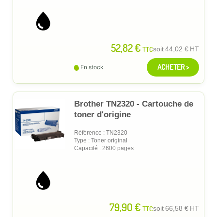
52,82 €
TTC
soit
44,02 €
HT
ACHETER >
En stock
Brother TN2320 - Cartouche de
toner d'origine
Référence : TN2320
Type : Toner original
Capacité : 2600 pages
79,90 €
TTC
soit
66,58 €
HT