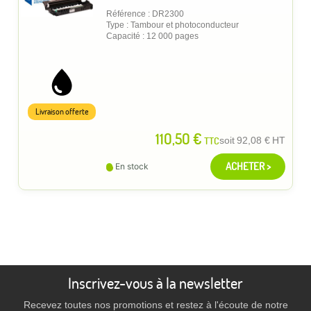
Référence : DR2300
Type : Tambour et photoconducteur
Capacité : 12 000 pages
Livraison offerte
110,50 €
TTC
soit
92,08 €
HT
ACHETER >
En stock
Inscrivez-vous à la newsletter
Recevez toutes nos promotions et restez à l'écoute de notre