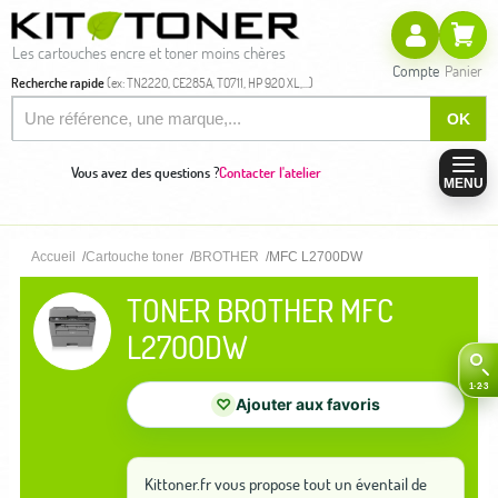
Les cartouches encre et toner moins chères
Compte
Panier
Recherche rapide
(ex: TN2220, CE285A, T0711, HP 920 XL,...)
OK
Vous avez des questions ?
Contacter l'atelier
MENU
Accueil
Cartouche toner
BROTHER
MFC L2700DW
TONER BROTHER MFC
L2700DW
♡
Ajouter aux favoris
Kittoner.fr vous propose tout un éventail de