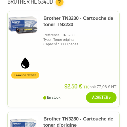
BROTHER HL 5340D
?
Brother TN3230 - Cartouche de
toner TN3230
Référence : TN3230
Type : Toner original
Capacité : 3000 pages
Livraison offerte
92,50 €
TTC
soit
77,08 €
HT
ACHETER >
En stock
Brother TN3280 - Cartouche de
toner d'origine