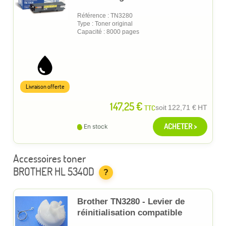
Référence : TN3280
Type : Toner original
Capacité : 8000 pages
Livraison offerte
147,25 €
TTC
soit
122,71 €
HT
ACHETER >
En stock
Accessoires toner
BROTHER HL 5340D
?
Brother TN3280 - Levier de
réinitialisation compatible