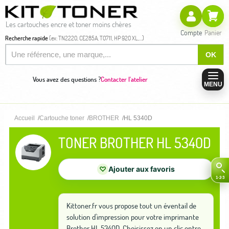
Les cartouches encre et toner moins chères
Compte
Panier
Recherche rapide
(ex: TN2220, CE285A, T0711, HP 920 XL,...)
OK
Vous avez des questions ?
Contacter l'atelier
MENU
Accueil
Cartouche toner
BROTHER
HL 5340D
TONER BROTHER HL 5340D
♡
Ajouter aux favoris
Kittoner.fr vous propose tout un éventail de
solution d'impression pour votre imprimante
Brother HL 5340D. Choisissez en un clic entre