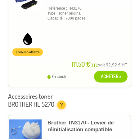
Référence : TN3170
Type : Toner original
Capacité : 7000 pages
Livraison offerte
111,50 €
TTC
soit
92,92 €
HT
ACHETER >
En stock
Accessoires toner
BROTHER HL 5270
?
Brother TN3170 - Levier de
réinitialisation compatible