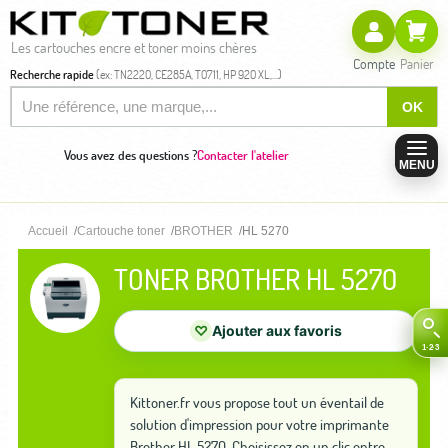
Les cartouches encre et toner moins chères
Compte
Panier
Recherche rapide
(ex: TN2220, CE285A, T0711, HP 920 XL,...)
OK
Vous avez des questions ?
Contacter l'atelier
MENU
Accueil
Cartouche toner
BROTHER
HL 5270
TONER BROTHER HL 5270
♡
Ajouter aux favoris
Kittoner.fr vous propose tout un éventail de
solution d'impression pour votre imprimante
Brother HL 5270. Choisissez en un clic entre