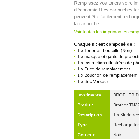
Remplissez vos toners votre imp
d'économie ! Les cartouches t
peuvent être facilement rechargé
la cartouche.
Voir toutes les imprimantes comp
Chaque kit est composé de :
1 x Toner en bouteille (Noir)
1 x masque et gants de protect
1 x Instructions illustrées de ph
1 x Puce de remplacement
1 x Bouchon de remplacement
1 x Bec Verseur
Imprimante
BROTHER D
Produit
Brother TN3
Description
1 x Kit de re
Type
Recharge ton
Couleur
Noir