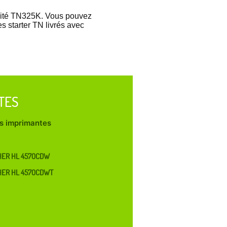
acité TN325K. Vous pouvez
 starter TN livrés avec
TES
les imprimantes
HER HL 4570CDW
HER HL 4570CDWT