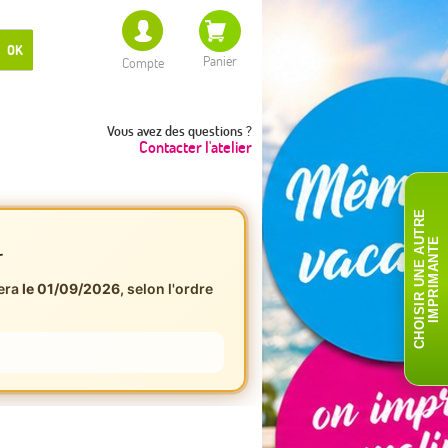
OK
Panier
Compte
Vous avez des questions ?
Contacter l'atelier
C
H
O
I
S
I
R
U
N
E
A
T
R
E
I
M
P
R
I
M
A
N
T
U
E
r
era
le 01/09/2026
, selon l'ordre