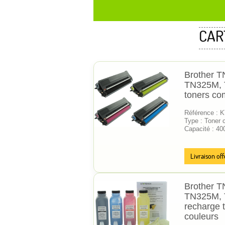
CAR
Brother 
TN325M, 
toners co
Référence :
Type : Toner 
Capacité : 40
Livraison off
Brother 
TN325M, T
recharge 
couleurs