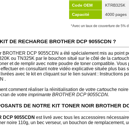
Code OEM
KTRB325K
Capacité
4000 pages
*Avec un taux de couverture de 5% d
 KIT DE RECHARGE BROTHER DCP 9055CDN ?
noir BROTHER DCP 9055CDN a été spécialement mis au point po
0K ou TN325K par le bouchon situé sur le côté de la cartouche. 
toner et de remplir avec notre poudre de toner compatible. Vous
effectuer en consultant notre vidéo explicative située plus bas 
livrées avec le kit en cliquant sur le lien suivant : Instructions 
N .
t comment réaliser la réinitialisation de votre cartouche noir
'écran de votre
imprimante BROTHER DCP 9055CDN.
OSANTS DE NOTRE KIT TONER NOIR BROTHER DC
ER DCP 9055CDN
est livré avec tous les accessoires nécessaire
ner noire 110g, un bec verseur, un bouchon de remplacement, un 