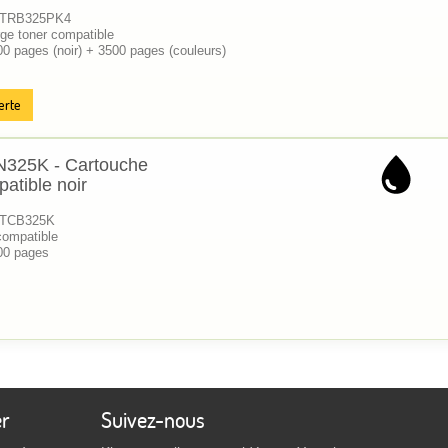
 KTRB325PK4
ge toner compatible
00 pages (noir) + 3500 pages (couleurs)
erte
N325K - Cartouche
atible noir
 KTCB325K
compatible
00 pages
er
Suivez-nous