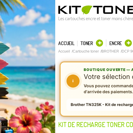
Les cartouches encre et toner moins chèr
ACCUEIL
TONER
ENCRE
Accueil
Cartouche toner
BROTHER
DCP 
BOUTIQUE OUVERTE — A
Votre sélection 
i
Vous pouvez commander 
d'arrivée des paiements
Brother TN325K - Kit de recharg
KIT DE RECHARGE TONER C