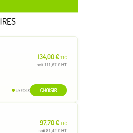
IRES
134,00 €
TTC
soit
111,67 €
HT
CHOISIR
En stock
97,70 €
TTC
soit
81,42 €
HT