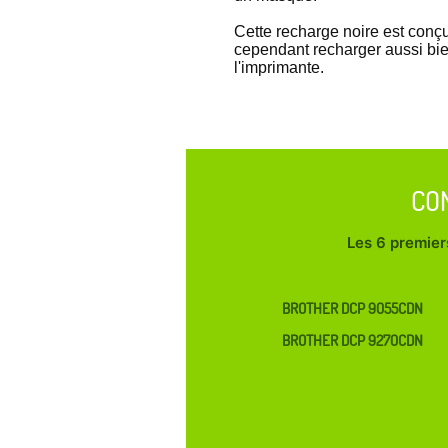
Cette recharge noire est con
cependant recharger aussi bi
l'imprimante.
CO
Les 6 premiers
BROTHER DCP 9055CDN
BROTHER DCP 9270CDN