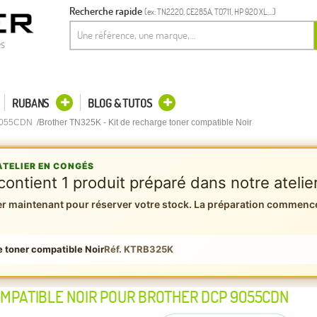
Recherche rapide
(ex: TN2220, CE285A, T0711, HP 920 XL,...)
es
RUBANS
BLOG & TUTOS
9055CDN
Brother TN325K - Kit de recharge toner compatible Noir
TELIER EN CONGÉS
contient 1 produit préparé dans notre atelie
maintenant pour réserver votre stock. La préparation commenc
.
e toner compatible Noir
Réf. KTRB325K
OMPATIBLE NOIR POUR BROTHER DCP 9055CDN