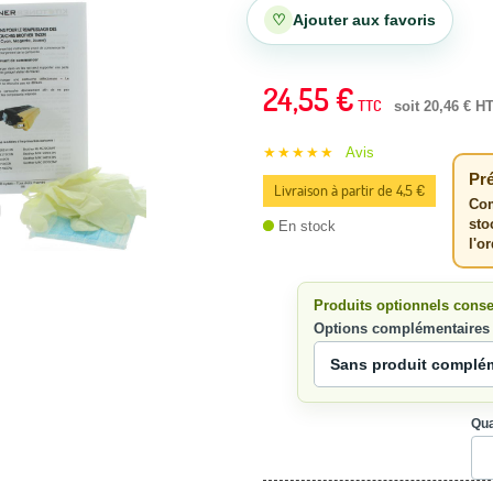
♡
Ajouter aux favoris
24,55 €
TTC
soit 20,46 € H
★★★★★
Avis
Pré
Livraison à partir de 4,5 €
Com
sto
En stock
l'o
Produits optionnels conse
Options complémentaires
Qua