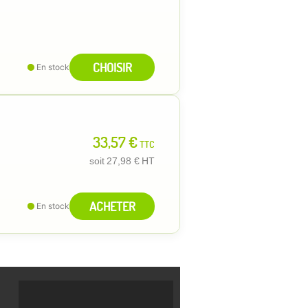
CHOISIR
En stock
33,57 €
TTC
soit
27,98 €
HT
ACHETER
En stock