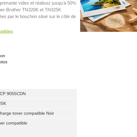
rimante vides et réalisez jusqu'à 50%
oner Brother TN320K et TN325K
es par le bouchon situé sur le côté de
atibles
ion
otos
CP 9055CDN
25K
charge toner compatible Noir
er compatible