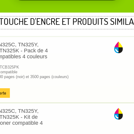
TOUCHE D'ENCRE ET PRODUITS SIMILA
TN325C, TN325Y,
TN325K - Pack de 4
mpatibles 4 couleurs
 KTCB325PK
compatible
00 pages (noir) et 3500 pages (couleurs)
erte
TN325C, TN325Y,
N325K - Kit de
toner compatible 4