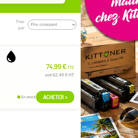
Trier
par
74,99 €
TTC
soit
62,49 €
HT
ACHETER >
En stock