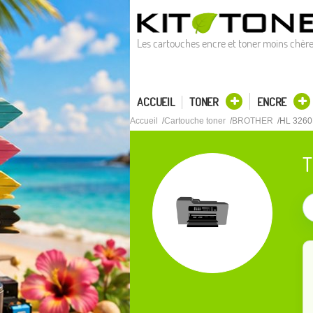
Les cartouches encre et toner moins chèr
ACCUEIL
TONER
ENCRE
Accueil
Cartouche toner
BROTHER
HL 326
T