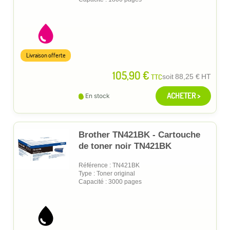
Livraison offerte
105,90 €
TTC
soit
88,25 €
HT
ACHETER >
En stock
Brother TN421BK - Cartouche
de toner noir TN421BK
Référence : TN421BK
Type : Toner original
Capacité : 3000 pages