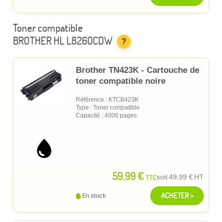
Toner compatible
BROTHER HL L8260CDW
?
Brother TN423K - Cartouche de
toner compatible noire
Référence : KTCB423K
Type : Toner compatible
Capacité : 4000 pages
59,99 €
TTC
soit
49,99 €
HT
ACHETER >
En stock