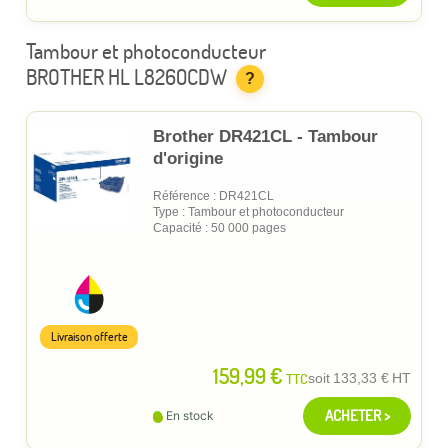
Tambour et photoconducteur
BROTHER HL L8260CDW
?
Brother DR421CL - Tambour
d'origine
Référence : DR421CL
Type : Tambour et photoconducteur
Capacité : 50 000 pages
Livraison offerte
159,99 €
TTC
soit
133,33 €
HT
ACHETER >
En stock