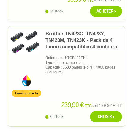
TTC
soit
49,99 €
HT
ACHETER >
En stock
Brother TN423C, TN423Y,
TN423M, TN423K - Pack de 4
toners compatibles 4 couleurs
Référence : KTCB423PK4
Type : Toner compatible
Capacité : 6500 pages (Noir) + 4000 pages
(Couleurs)
Livraison offerte
239,90 €
TTC
soit
199,92 €
HT
CHOISIR >
En stock