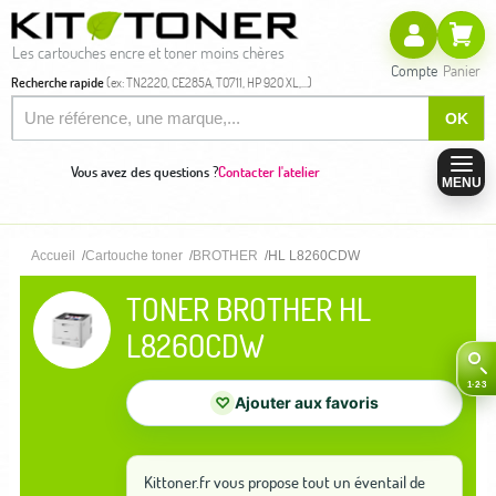
Les cartouches encre et toner moins chères
Compte
Panier
Recherche rapide
(ex: TN2220, CE285A, T0711, HP 920 XL,...)
OK
Vous avez des questions ?
Contacter l'atelier
MENU
Accueil
Cartouche toner
BROTHER
HL L8260CDW
TONER BROTHER HL
L8260CDW
♡
Ajouter aux favoris
Kittoner.fr vous propose tout un éventail de