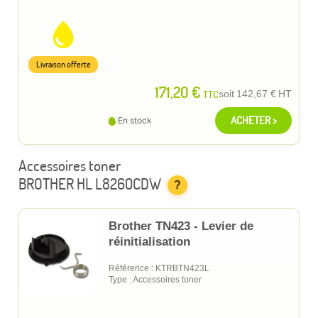
Livraison offerte
171,20 €
TTC
soit
142,67 €
HT
ACHETER >
En stock
Accessoires toner
BROTHER HL L8260CDW
?
Brother TN423 - Levier de
réinitialisation
Référence : KTRBTN423L
Type : Accessoires toner