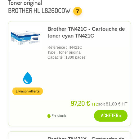
Toner original
BROTHER HL L8260CDW
?
Brother TN421C - Cartouche de
toner cyan TN421C
Référence : TN421C
Type : Toner original
Capacité : 1800 pages
Livraison offerte
97,20 €
TTC
soit
81,00 €
HT
ACHETER >
En stock