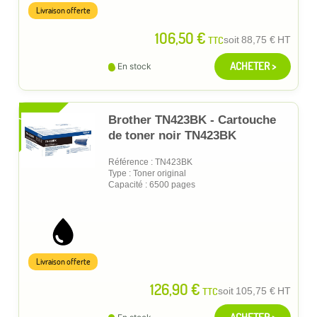
Livraison offerte
106,50 €
TTC
soit
88,75 €
HT
ACHETER >
En stock
XL
Brother TN423BK - Cartouche
de toner noir TN423BK
Référence : TN423BK
Type : Toner original
Capacité : 6500 pages
Livraison offerte
126,90 €
TTC
soit
105,75 €
HT