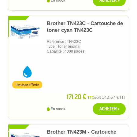
ACHETER >
En stock
XL
Brother TN423C - Cartouche de
toner cyan TN423C
Référence : TN423C
Type : Toner original
Capacité : 4000 pages
Livraison offerte
171,20 €
TTC
soit
142,67 €
HT
ACHETER >
En stock
XL
Brother TN423M - Cartouche