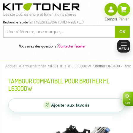
Les cartouches encre et toner moins chères
Compte
Panier
Recherche rapide
(ex: TN2220, CE285A, T0711, HP 920 XL,...)
OK
Vous avez des questions ?
Contacter l'atelier
MENU
Accueil
Cartouche toner
BROTHER
HL L6300DW
Brother DR3400 - Tambo
TAMBOUR COMPATIBLE POUR BROTHER HL
L6300DW
♡
Ajouter aux favoris