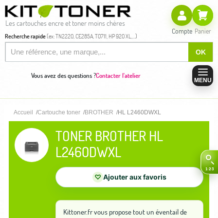
Les cartouches encre et toner moins chères
Compte
Panier
Recherche rapide
(ex: TN2220, CE285A, T0711, HP 920 XL,...)
OK
Vous avez des questions ?
Contacter l'atelier
MENU
Accueil
Cartouche toner
BROTHER
HL L2460DWXL
TONER BROTHER HL
L2460DWXL
♡
Ajouter aux favoris
Kittoner.fr vous propose tout un éventail de