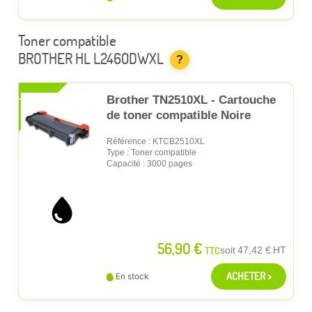
Toner compatible
BROTHER HL L2460DWXL
?
XL
Brother TN2510XL - Cartouche
de toner compatible Noire
Référence : KTCB2510XL
Type : Toner compatible
Capacité : 3000 pages
56,90 €
TTC
soit
47,42 €
HT
ACHETER >
En stock