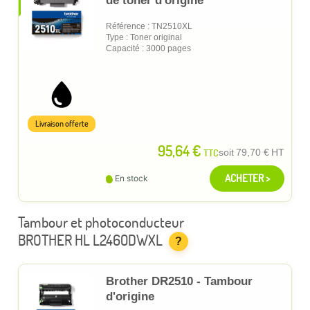
de toner d'origine
Référence : TN2510XL
Type : Toner original
Capacité : 3000 pages
Livraison offerte
95,64 €
TTC
soit
79,70 €
HT
ACHETER >
En stock
Tambour et photoconducteur
BROTHER HL L2460DWXL
?
Brother DR2510 - Tambour
d'origine