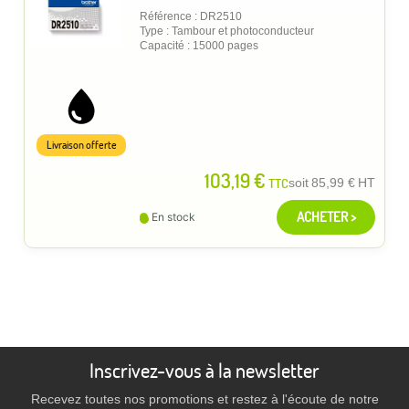
Référence : DR2510
Type : Tambour et photoconducteur
Capacité : 15000 pages
Livraison offerte
103,19 €
TTC
soit
85,99 €
HT
ACHETER >
En stock
Inscrivez-vous à la newsletter
Recevez toutes nos promotions et restez à l'écoute de notre