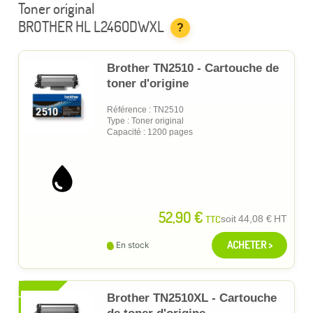
Toner original
BROTHER HL L2460DWXL
?
Brother TN2510 - Cartouche de
toner d'origine
Référence : TN2510
Type : Toner original
Capacité : 1200 pages
52,90 €
TTC
soit
44,08 €
HT
ACHETER >
En stock
XL
Brother TN2510XL - Cartouche