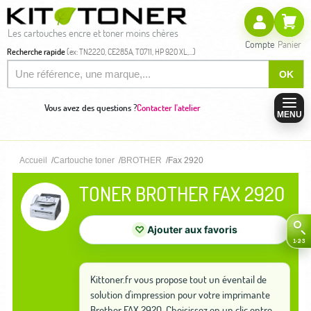
Les cartouches encre et toner moins chères
Compte
Panier
Recherche rapide
(ex: TN2220, CE285A, T0711, HP 920 XL,...)
OK
Vous avez des questions ?
Contacter l'atelier
MENU
Accueil
Cartouche toner
BROTHER
Fax 2920
TONER BROTHER FAX 2920
♡
Ajouter aux favoris
Kittoner.fr vous propose tout un éventail de
solution d'impression pour votre imprimante
Brother FAX 2920. Choisissez en un clic entre