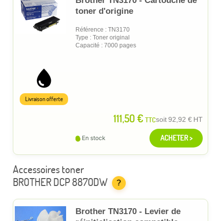
Brother TN3170 - Cartouche de
toner d'origine
Référence : TN3170
Type : Toner original
Capacité : 7000 pages
Livraison offerte
111,50 €
TTC
soit
92,92 €
HT
ACHETER >
En stock
Accessoires toner
BROTHER DCP 8870DW
?
Brother TN3170 - Levier de