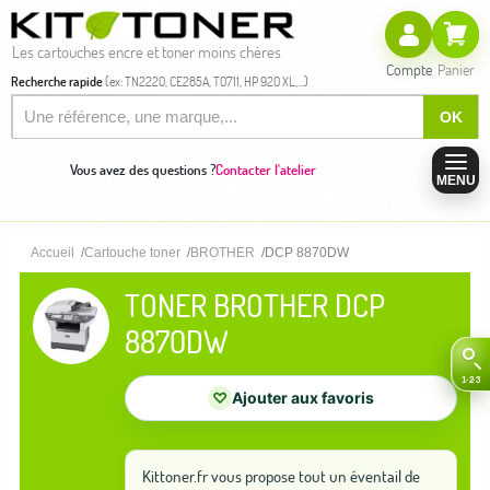
Les cartouches encre et toner moins chères
Compte
Panier
Recherche rapide
(ex: TN2220, CE285A, T0711, HP 920 XL,...)
OK
Vous avez des questions ?
Contacter l'atelier
MENU
Accueil
Cartouche toner
BROTHER
DCP 8870DW
TONER BROTHER DCP
8870DW
♡
Ajouter aux favoris
Kittoner.fr vous propose tout un éventail de