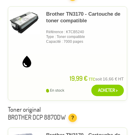
Brother TN3170 - Cartouche de
toner compatible
Référence : KTCB5240
Type : Toner compatible
Capacité : 7000 pages
19,99 €
TTC
soit
16,66 €
HT
ACHETER >
En stock
Toner original
BROTHER DCP 8870DW
?