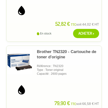
52,82 €
TTC
soit
44,02 €
HT
ACHETER >
En stock
Brother TN2320 - Cartouche de
toner d'origine
Référence : TN2320
Type : Toner original
Capacité : 2600 pages
79,90 €
TTC
soit
66,58 €
HT