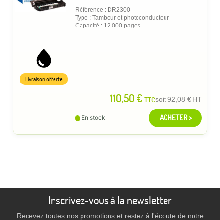
Référence : DR2300
Type : Tambour et photoconducteur
Capacité : 12 000 pages
Livraison offerte
110,50 €
TTC
soit
92,08 €
HT
ACHETER >
En stock
Inscrivez-vous à la newsletter
Recevez toutes nos promotions et restez à l'écoute de notre