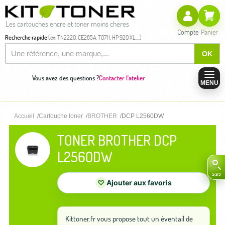
Les cartouches encre et toner moins chères
Compte
Panier
Recherche rapide
(ex: TN2220, CE285A, T0711, HP 920 XL,...)
OK
Vous avez des questions ?
Contacter l'atelier
MENU
Accueil
Cartouche toner
BROTHER
DCP L2560DW
TONER BROTHER DCP
L2560DW
♡
Ajouter aux favoris
Kittoner.fr vous propose tout un éventail de