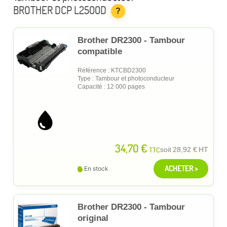
BROTHER DCP L2500D
?
Brother DR2300 - Tambour
compatible
Référence : KTCBD2300
Type : Tambour et photoconducteur
Capacité : 12 000 pages
34,70 €
TTC
soit
28,92 €
HT
ACHETER >
En stock
Brother DR2300 - Tambour
original