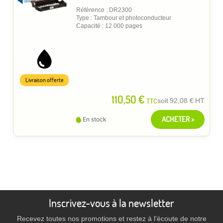
Référence : DR2300
Type : Tambour et photoconducteur
Capacité : 12 000 pages
Livraison offerte
110,50 €
TTC
soit
92,08 €
HT
ACHETER >
En stock
Inscrivez-vous à la newsletter
Recevez toutes nos promotions et restez à l'écoute de notre