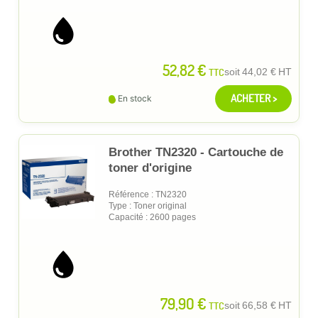
52,82 €
TTC
soit
44,02 €
HT
ACHETER >
En stock
Brother TN2320 - Cartouche de
toner d'origine
Référence : TN2320
Type : Toner original
Capacité : 2600 pages
79,90 €
TTC
soit
66,58 €
HT