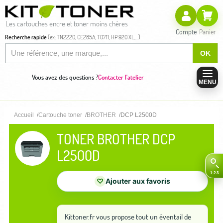
Les cartouches encre et toner moins chères
Compte
Panier
Recherche rapide
(ex: TN2220, CE285A, T0711, HP 920 XL,...)
OK
Vous avez des questions ?
Contacter l'atelier
MENU
Accueil
Cartouche toner
BROTHER
DCP L2500D
TONER BROTHER DCP
L2500D
♡
Ajouter aux favoris
Kittoner.fr vous propose tout un éventail de