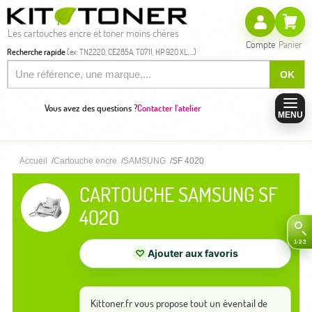
Les cartouches encre et toner moins chères
Compte
Panier
Recherche rapide
(ex: TN2220, CE285A, T0711, HP 920 XL,...)
OK
Vous avez des questions ?
Contacter l'atelier
MENU
Accueil
Cartouche encre
SAMSUNG
SF 4020
CARTOUCHE SAMSUNG SF
4020
♡
Ajouter aux favoris
Kittoner.fr vous propose tout un éventail de