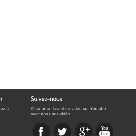
er
Suivez-nous
tez à
Kittoner en live et en vidéo sur Youtube
avec nos tutos vidéo