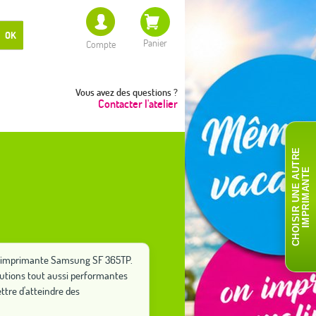
OK
Panier
Compte
Vous avez des questions ?
Contacter l'atelier
C
H
O
I
S
I
R
U
N
E
A
T
R
E
I
M
P
R
I
M
A
N
T
U
E
tre imprimante Samsung SF 365TP.
lutions tout aussi performantes
tre d'atteindre des