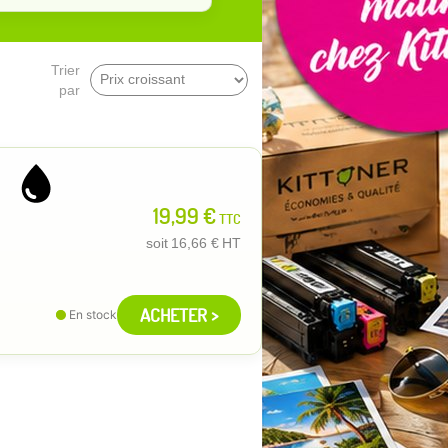
Trier
par
19,99 €
TTC
soit
16,66 €
HT
ACHETER >
En stock