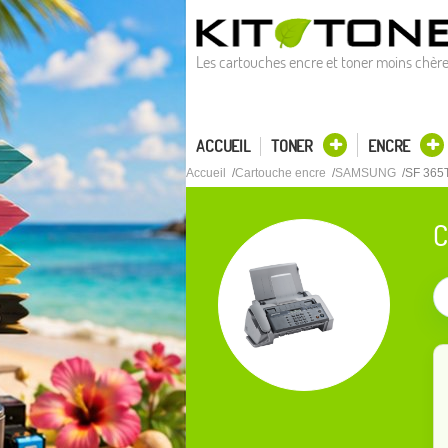
Les cartouches encre et toner moins chèr
ACCUEIL
TONER
ENCRE
Accueil
Cartouche encre
SAMSUNG
SF 365
C