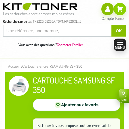
Les cartouches encre et toner moins chères
Compte
Panier
Recherche rapide
(ex: TN2220, CE285A, T0711, HP 920 XL,...)
OK
Vous avez des questions ?
Contacter l'atelier
MENU
Accueil
Cartouche encre
SAMSUNG
SF 350
CARTOUCHE SAMSUNG SF
350
♡
Ajouter aux favoris
Kittoner.fr vous propose tout un éventail de