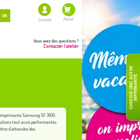
OK
Panier
Compte
Vous avez des questions ?
Contacter l'atelier
C
H
O
I
S
I
R
U
N
E
A
T
R
E
I
M
P
R
I
M
A
N
T
U
E
tre imprimante Samsung SF 3100.
lutions tout aussi performantes
tre d'atteindre des