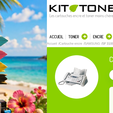
Les cartouches encre et toner moins chèr
ACCUEIL
TONER
ENCRE
Accueil
Cartouche encre
SAMSUNG
SF 310
C