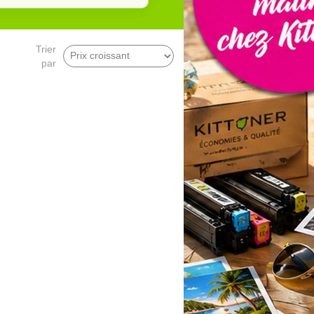
Trier
par