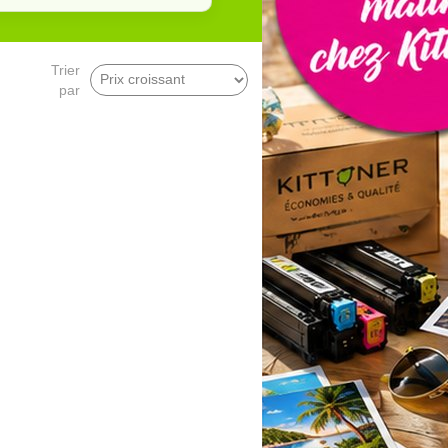
Trier
par