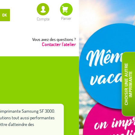
OK
Panier
Compte
Vous avez des questions ?
Contacter l'atelier
C
H
O
I
S
I
R
U
N
E
A
T
R
E
I
M
P
R
I
M
A
N
T
U
E
tre imprimante Samsung SF 3000.
lutions tout aussi performantes
tre d'atteindre des