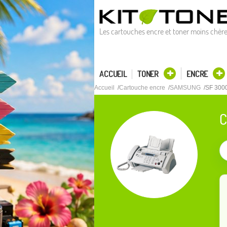
Les cartouches encre et toner moins chèr
ACCUEIL
TONER
ENCRE
Accueil
Cartouche encre
SAMSUNG
SF 300
C