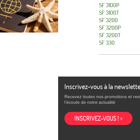
SF 3100P
SF 3100T
SF 3200
SF 3200P
SF 3200T
SF 330
Inscrivez-vous à la newslett
Recevez toutes nos promotions et res
l'écoute de notre actualité
INSCRIVEZ-VOUS ! >