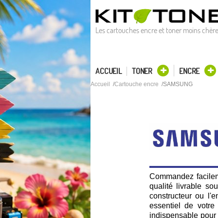
Les cartouches encre et toner moins chèr
ACCUEIL
TONER
ENCRE
Accueil
Cartouche encre
SAMSUNG
Commandez facilem
qualité livrable s
constructeur ou l'
essentiel de votre
indispensable pour 