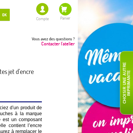
OK
Panier
Compte
Vous avez des questions ?
Contacter l'atelier
C
H
O
I
S
I
R
U
N
E
A
T
R
E
I
M
P
R
I
M
A
N
T
s jet d'encre
U
E
iciez d'un produit de
touches à la marque
re est un composant
le contient l’encre
aurez à remplacer le