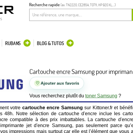
Recherche rapide
(ex: TN2220, CE285A, T0711, HP 920 XL,...)
es
RUBANS
BLOG & TUTOS
Cartouche encre Samsung pour imprimante
♡
Ajouter aux favoris
Vous recherchez plutôt du
toner Samsung
?
ent votre
cartouche encre Samsung
sur Kittoner.fr et bénéf
ous 48h. Notre sélection de cartouche d'encre inclue les car
encre compatible à des prix imbattables. La cartouche d'enc
 imprimante jet d'encre Samsung, pas seulement parce qu’el
vos impressions mais surtout car elle est l’élément que vous 