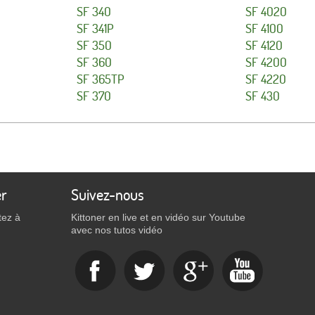
SF 340
SF 4020
SF 341P
SF 4100
SF 350
SF 4120
SF 360
SF 4200
SF 365TP
SF 4220
SF 370
SF 430
er
Suivez-nous
tez à
Kittoner en live et en vidéo sur Youtube
avec nos tutos vidéo