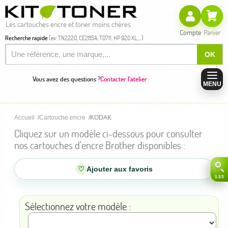
Les cartouches encre et toner moins chères
Compte
Panier
Recherche rapide
(ex: TN2220, CE285A, T0711, HP 920 XL,...)
OK
Vous avez des questions ?
Contacter l'atelier
MENU
Accueil
Cartouche encre
KODAK
Cliquez sur un modèle ci-dessous pour consulter
nos cartouches d'encre Brother disponibles :
♡
Ajouter aux favoris
Sélectionnez votre modèle :