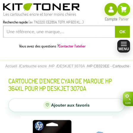
Les cartouches encre et toner moins chères
Compte
Panier
Recherche rapide
(ex: TN2220, CE285A, T0711, HP 920 XL,...)
OK
Vous avez des questions ?
Contacter l'atelier
MENU
Accueil
Cartouche encre
HP
DESKJET 3070A
HP CB323EE - Cartouche d
CARTOUCHE D'ENCRE CYAN DE MARQUE HP
364XL POUR HP DESKJET 3070A
♡
Ajouter aux favoris