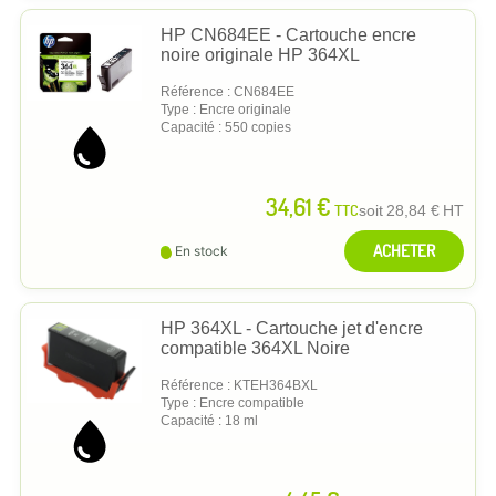
HP CN684EE - Cartouche encre
noire originale HP 364XL
Référence : CN684EE
Type : Encre originale
Capacité : 550 copies
34,61 €
TTC
soit
28,84 €
HT
ACHETER
En stock
HP 364XL - Cartouche jet d'encre
compatible 364XL Noire
Référence : KTEH364BXL
Type : Encre compatible
Capacité : 18 ml