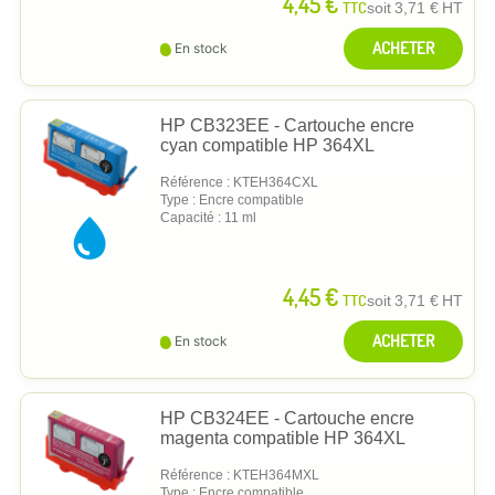
4,45 €
TTC
soit
3,71 €
HT
ACHETER
En stock
HP CB323EE - Cartouche encre
cyan compatible HP 364XL
Référence : KTEH364CXL
Type : Encre compatible
Capacité : 11 ml
4,45 €
TTC
soit
3,71 €
HT
ACHETER
En stock
HP CB324EE - Cartouche encre
magenta compatible HP 364XL
Référence : KTEH364MXL
Type : Encre compatible