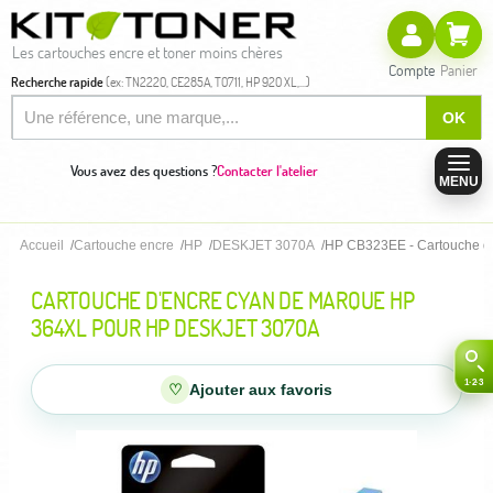
Les cartouches encre et toner moins chères
Compte
Panier
Recherche rapide
(ex: TN2220, CE285A, T0711, HP 920 XL,...)
OK
Vous avez des questions ?
Contacter l'atelier
MENU
Accueil
Cartouche encre
HP
DESKJET 3070A
HP CB323EE - Cartouche d
CARTOUCHE D'ENCRE CYAN DE MARQUE HP
364XL POUR HP DESKJET 3070A
♡
Ajouter aux favoris