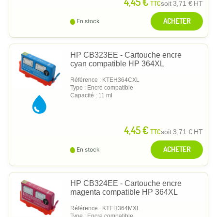
4,45 €
TTC
soit
3,71 €
HT
ACHETER
En stock
HP CB323EE - Cartouche encre
cyan compatible HP 364XL
Référence : KTEH364CXL
Type : Encre compatible
Capacité : 11 ml
4,45 €
TTC
soit
3,71 €
HT
ACHETER
En stock
HP CB324EE - Cartouche encre
magenta compatible HP 364XL
Référence : KTEH364MXL
Type : Encre compatible