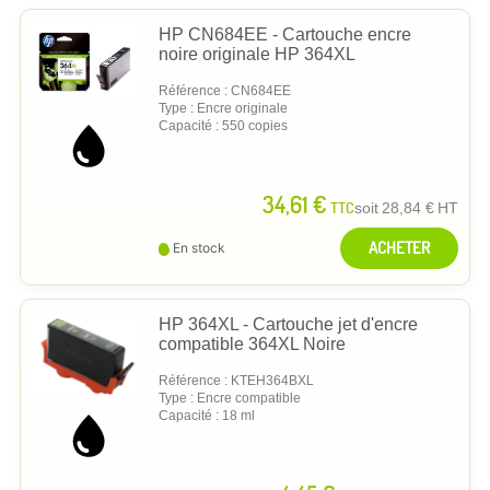
HP CN684EE - Cartouche encre
noire originale HP 364XL
Référence : CN684EE
Type : Encre originale
Capacité : 550 copies
34,61 €
TTC
soit
28,84 €
HT
ACHETER
En stock
HP 364XL - Cartouche jet d'encre
compatible 364XL Noire
Référence : KTEH364BXL
Type : Encre compatible
Capacité : 18 ml