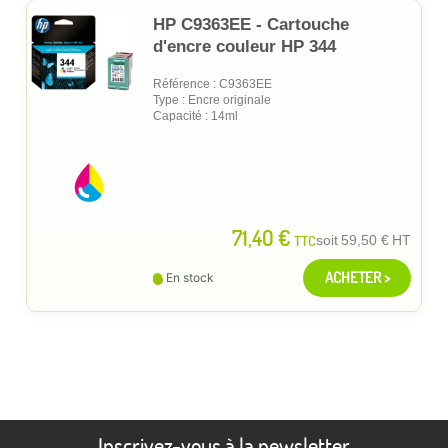
HP C9363EE - Cartouche
d'encre couleur HP 344
Référence : C9363EE
Type : Encre originale
Capacité : 14ml
71,40 €
TTC
soit
59,50 €
HT
ACHETER >
En stock
Inscrivez-vous à la newsletter