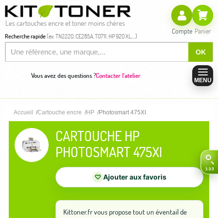
Les cartouches encre et toner moins chères
Compte
Panier
Recherche rapide
(ex: TN2220, CE285A, T0711, HP 920 XL,...)
OK
Vous avez des questions ?
Contacter l'atelier
MENU
Accueil
Cartouche encre
HP
Photosmart 475XI
CARTOUCHE HP
PHOTOSMART 475XI
♡
Ajouter aux favoris
Kittoner.fr vous propose tout un éventail de