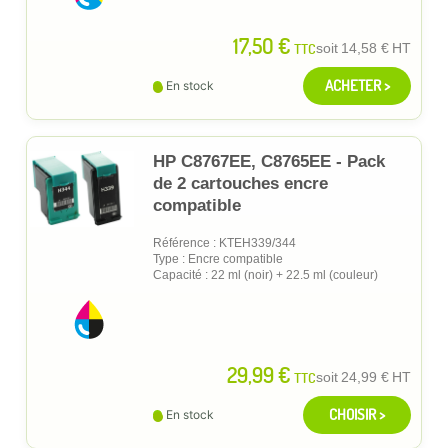
17,50 €
TTC
soit
14,58 €
HT
ACHETER >
En stock
HP C8767EE, C8765EE - Pack
de 2 cartouches encre
compatible
Référence : KTEH339/344
Type : Encre compatible
Capacité : 22 ml (noir) + 22.5 ml (couleur)
29,99 €
TTC
soit
24,99 €
HT
CHOISIR >
En stock