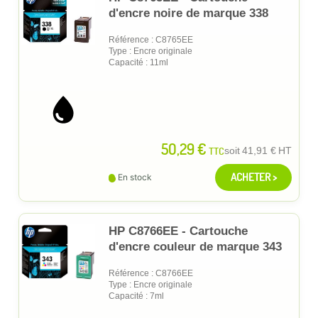
d'encre noire de marque 338
Référence : C8765EE
Type : Encre originale
Capacité : 11ml
50,29 €
TTC
soit
41,91 €
HT
ACHETER >
En stock
HP C8766EE - Cartouche
d'encre couleur de marque 343
Référence : C8766EE
Type : Encre originale
Capacité : 7ml