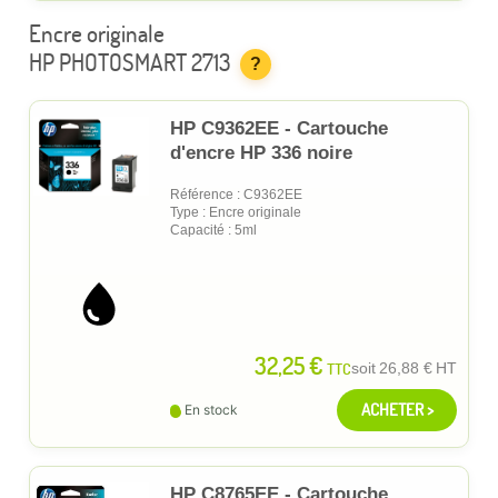
Encre originale
HP PHOTOSMART 2713
?
HP C9362EE - Cartouche
d'encre HP 336 noire
Référence : C9362EE
Type : Encre originale
Capacité : 5ml
32,25 €
TTC
soit
26,88 €
HT
ACHETER >
En stock
HP C8765EE - Cartouche