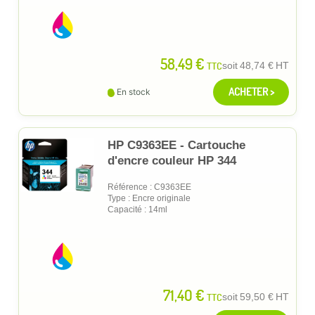
58,49 €
TTC
soit
48,74 €
HT
ACHETER >
En stock
HP C9363EE - Cartouche
d'encre couleur HP 344
Référence : C9363EE
Type : Encre originale
Capacité : 14ml
71,40 €
TTC
soit
59,50 €
HT