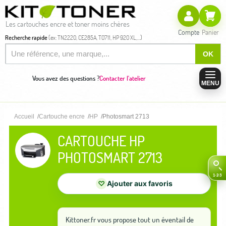
Les cartouches encre et toner moins chères
Compte
Panier
Recherche rapide
(ex: TN2220, CE285A, T0711, HP 920 XL,...)
OK
Vous avez des questions ?
Contacter l'atelier
MENU
Accueil
Cartouche encre
HP
Photosmart 2713
CARTOUCHE HP
PHOTOSMART 2713
♡
Ajouter aux favoris
Kittoner.fr vous propose tout un éventail de