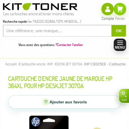
Les cartouches encre et toner moins chères
Compte
Panier
Recherche rapide
(ex: TN2220, CE285A, T0711, HP 920 XL,...)
OK
Vous avez des questions ?
Contacter l'atelier
MENU
Accueil
Cartouche encre
HP
DESKJET 3070A
HP CB325EE - Cartouche d
CARTOUCHE D'ENCRE JAUNE DE MARQUE HP
364XL POUR HP DESKJET 3070A
♡
Ajouter aux favoris