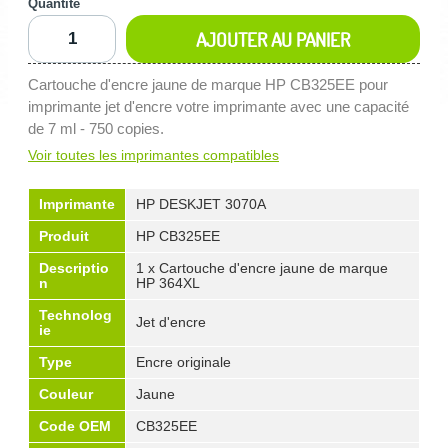
Quantité
AJOUTER AU PANIER
Cartouche d'encre jaune de marque HP CB325EE pour
imprimante jet d'encre votre imprimante avec une capacité
de 7 ml - 750 copies.
Voir toutes les imprimantes compatibles
Imprimante
HP DESKJET 3070A
Produit
HP CB325EE
Descriptio
1 x Cartouche d'encre jaune de marque
n
HP 364XL
Technolog
Jet d'encre
ie
Type
Encre originale
Couleur
Jaune
Code OEM
CB325EE