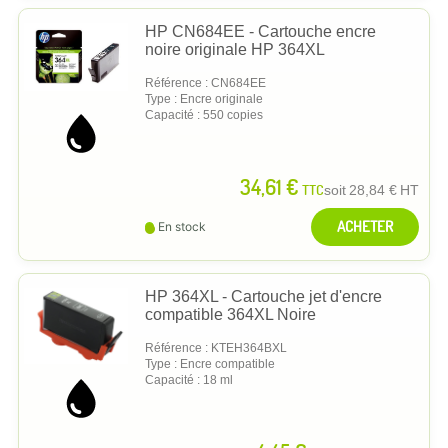
HP CN684EE - Cartouche encre
noire originale HP 364XL
Référence : CN684EE
Type : Encre originale
Capacité : 550 copies
34,61 €
TTC
soit
28,84 €
HT
ACHETER
En stock
HP 364XL - Cartouche jet d'encre
compatible 364XL Noire
Référence : KTEH364BXL
Type : Encre compatible
Capacité : 18 ml