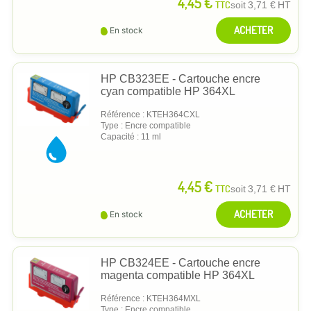
4,45 €
TTC
soit
3,71 €
HT
ACHETER
En stock
HP CB323EE - Cartouche encre
cyan compatible HP 364XL
Référence : KTEH364CXL
Type : Encre compatible
Capacité : 11 ml
4,45 €
TTC
soit
3,71 €
HT
ACHETER
En stock
HP CB324EE - Cartouche encre
magenta compatible HP 364XL
Référence : KTEH364MXL
Type : Encre compatible