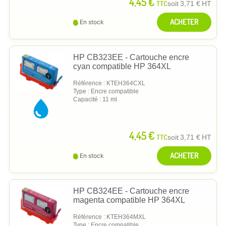
4,45 €
TTC
soit
3,71 €
HT
ACHETER
En stock
HP CB323EE - Cartouche encre
cyan compatible HP 364XL
Référence : KTEH364CXL
Type : Encre compatible
Capacité : 11 ml
4,45 €
TTC
soit
3,71 €
HT
ACHETER
En stock
HP CB324EE - Cartouche encre
magenta compatible HP 364XL
Référence : KTEH364MXL
Type : Encre compatible