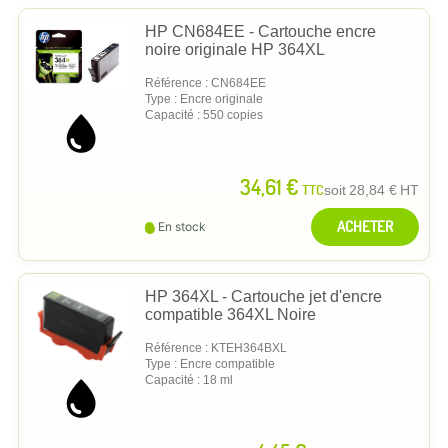
HP CN684EE - Cartouche encre
noire originale HP 364XL
Référence : CN684EE
Type : Encre originale
Capacité : 550 copies
34,61 €
TTC
soit
28,84 €
HT
ACHETER
En stock
HP 364XL - Cartouche jet d'encre
compatible 364XL Noire
Référence : KTEH364BXL
Type : Encre compatible
Capacité : 18 ml