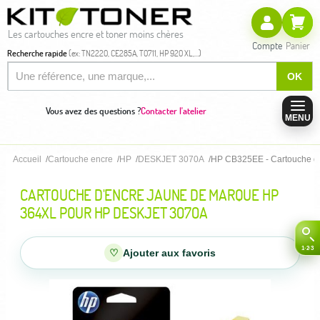
Les cartouches encre et toner moins chères
Compte
Panier
Recherche rapide
(ex: TN2220, CE285A, T0711, HP 920 XL,...)
OK
Vous avez des questions ?
Contacter l'atelier
MENU
Accueil
Cartouche encre
HP
DESKJET 3070A
HP CB325EE - Cartouche d
CARTOUCHE D'ENCRE JAUNE DE MARQUE HP
364XL POUR HP DESKJET 3070A
♡
Ajouter aux favoris