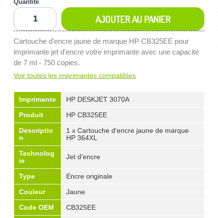
Quantité
AJOUTER AU PANIER
Cartouche d'encre jaune de marque HP CB325EE pour
imprimante jet d'encre votre imprimante avec une capacité
de 7 ml - 750 copies.
Voir toutes les imprimantes compatibles
Imprimante
HP DESKJET 3070A
Produit
HP CB325EE
Descriptio
1 x Cartouche d'encre jaune de marque
n
HP 364XL
Technolog
Jet d'encre
ie
Type
Encre originale
Couleur
Jaune
Code OEM
CB325EE