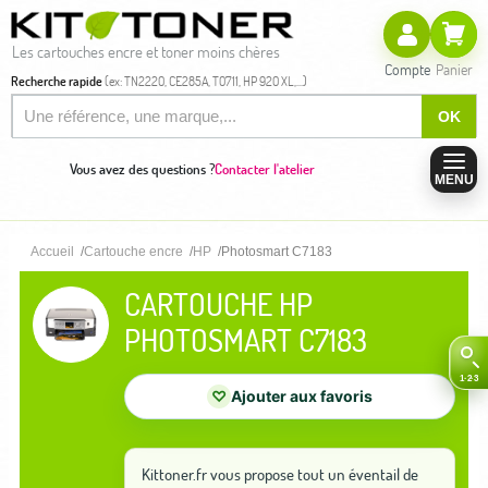
Les cartouches encre et toner moins chères
Compte
Panier
Recherche rapide
(ex: TN2220, CE285A, T0711, HP 920 XL,...)
OK
Vous avez des questions ?
Contacter l'atelier
MENU
Accueil
Cartouche encre
HP
Photosmart C7183
CARTOUCHE HP
PHOTOSMART C7183
♡
Ajouter aux favoris
Kittoner.fr vous propose tout un éventail de