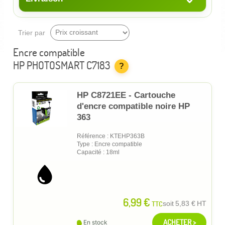
Trier par
Encre compatible
HP PHOTOSMART C7183
?
HP C8721EE - Cartouche
d'encre compatible noire HP
363
Référence : KTEHP363B
Type : Encre compatible
Capacité : 18ml
6,99 €
TTC
soit
5,83 €
HT
ACHETER >
En stock