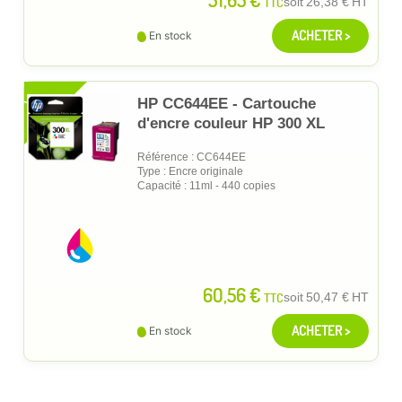
TTC
soit
26,38 €
HT
ACHETER >
En stock
XL
HP CC644EE - Cartouche
d'encre couleur HP 300 XL
Référence : CC644EE
Type : Encre originale
Capacité : 11ml - 440 copies
60,56 €
TTC
soit
50,47 €
HT
ACHETER >
En stock