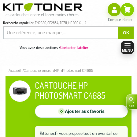
Les cartouches encre et toner moins chères
Compte
Panier
Recherche rapide
(ex: TN2220, CE285A, T0711, HP 920 XL,...)
OK
Vous avez des questions ?
Contacter l'atelier
MENU
Accueil
Cartouche encre
HP
Photosmart C4685
CARTOUCHE HP
PHOTOSMART C4685
♡
Ajouter aux favoris
Kittoner.fr vous propose tout un éventail de