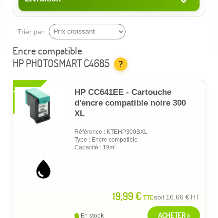
Trier par
Encre compatible
HP PHOTOSMART C4685
?
XL
HP CC641EE - Cartouche
d'encre compatible noire 300
XL
Référence : KTEHP300BXL
Type : Encre compatible
Capacité : 19ml
19,99 €
TTC
soit
16,66 €
HT
ACHETER >
En stock