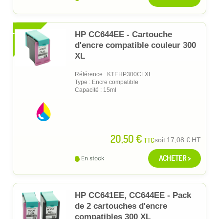
XL
HP CC644EE - Cartouche
d'encre compatible couleur 300
XL
Référence : KTEHP300CLXL
Type : Encre compatible
Capacité : 15ml
20,50 €
TTC
soit
17,08 €
HT
ACHETER >
En stock
HP CC641EE, CC644EE - Pack
de 2 cartouches d'encre
compatibles 300 XL