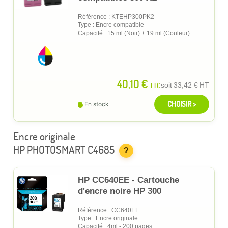
Référence : KTEHP300PK2
Type : Encre compatible
Capacité : 15 ml (Noir) + 19 ml (Couleur)
40,10 €
TTC
soit
33,42 €
HT
CHOISIR >
En stock
Encre originale
HP PHOTOSMART C4685
?
HP CC640EE - Cartouche
d'encre noire HP 300
Référence : CC640EE
Type : Encre originale
Capacité : 4ml - 200 pages