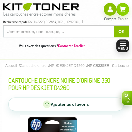
Les cartouches encre et toner moins chères
Compte
Panier
Recherche rapide
(ex: TN2220, CE285A, T0711, HP 920 XL,...)
OK
Vous avez des questions ?
Contacter l'atelier
MENU
Accueil
Cartouche encre
HP
DESKJET D4260
HP CB335EE - Cartouche d'e
CARTOUCHE D'ENCRE NOIRE D'ORIGINE 350
POUR HP DESKJET D4260
♡
Ajouter aux favoris