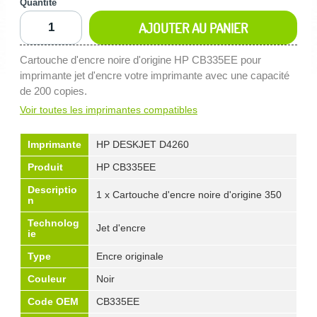
Quantité
AJOUTER AU PANIER
Cartouche d'encre noire d'origine HP CB335EE pour
imprimante jet d'encre votre imprimante avec une capacité
de 200 copies.
Voir toutes les imprimantes compatibles
Imprimante
HP DESKJET D4260
Produit
HP CB335EE
Descriptio
1 x Cartouche d'encre noire d'origine 350
n
Technolog
Jet d'encre
ie
Type
Encre originale
Couleur
Noir
Code OEM
CB335EE