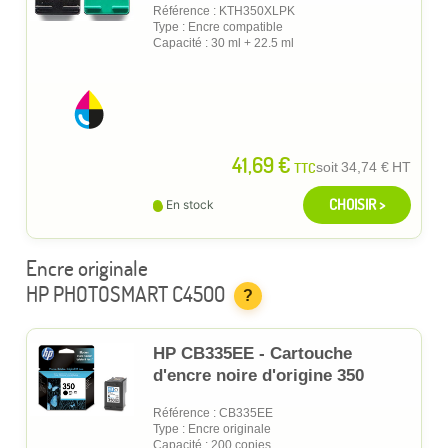
Référence : KTH350XLPK
Type : Encre compatible
Capacité : 30 ml + 22.5 ml
41,69 €
TTC
soit
34,74 €
HT
CHOISIR >
En stock
Encre originale
HP PHOTOSMART C4500
?
HP CB335EE - Cartouche
d'encre noire d'origine 350
Référence : CB335EE
Type : Encre originale
Capacité : 200 copies