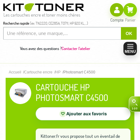
Les cartouches encre et toner moins chères
Compte
Panier
Recherche rapide
(ex: TN2220, CE285A, T0711, HP 920 XL,...)
OK
Vous avez des questions ?
Contacter l'atelier
MENU
Accueil
Cartouche encre
HP
Photosmart C4500
CARTOUCHE HP
PHOTOSMART C4500
♡
Ajouter aux favoris
Kittoner.fr vous propose tout un éventail de