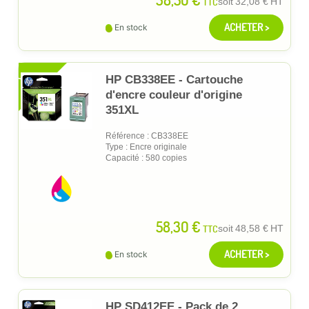
TTC
soit
32,08 €
HT
ACHETER >
En stock
XL
HP CB338EE - Cartouche
d'encre couleur d'origine
351XL
Référence : CB338EE
Type : Encre originale
Capacité : 580 copies
58,30 €
TTC
soit
48,58 €
HT
ACHETER >
En stock
HP SD412EE - Pack de 2