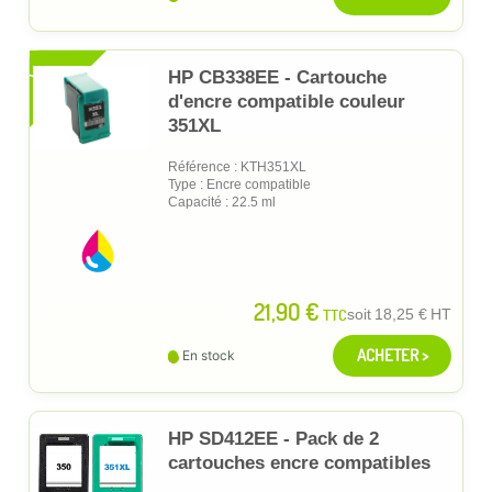
XL
HP CB338EE - Cartouche
d'encre compatible couleur
351XL
Référence : KTH351XL
Type : Encre compatible
Capacité : 22.5 ml
21,90 €
TTC
soit
18,25 €
HT
ACHETER >
En stock
HP SD412EE - Pack de 2
cartouches encre compatibles