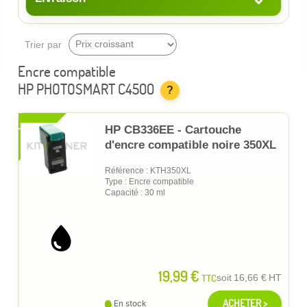
Trier par
Encre compatible
HP PHOTOSMART C4500
?
XL
HP CB336EE - Cartouche
d'encre compatible noire 350XL
Référence : KTH350XL
Type : Encre compatible
Capacité : 30 ml
19,99 €
TTC
soit
16,66 €
HT
ACHETER >
En stock