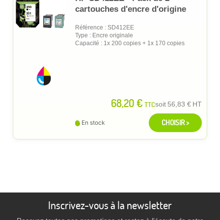
cartouches d'encre d'origine
Référence : SD412EE
Type : Encre originale
Capacité : 1x 200 copies + 1x 170 copies
68,20 €
TTC
soit
56,83 €
HT
CHOISIR >
En stock
Inscrivez-vous à la newsletter