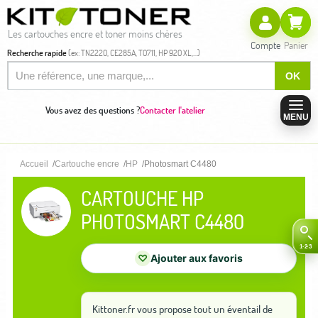
Les cartouches encre et toner moins chères
Compte
Panier
Recherche rapide
(ex: TN2220, CE285A, T0711, HP 920 XL,...)
OK
Vous avez des questions ?
Contacter l'atelier
MENU
Accueil
Cartouche encre
HP
Photosmart C4480
CARTOUCHE HP
PHOTOSMART C4480
♡
Ajouter aux favoris
Kittoner.fr vous propose tout un éventail de