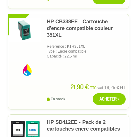
XL
HP CB338EE - Cartouche
d'encre compatible couleur
351XL
Référence : KTH351XL
Type : Encre compatible
Capacité : 22.5 ml
21,90 €
TTC
soit
18,25 €
HT
ACHETER >
En stock
HP SD412EE - Pack de 2
cartouches encre compatibles