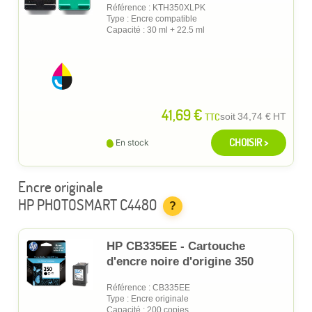
Référence : KTH350XLPK
Type : Encre compatible
Capacité : 30 ml + 22.5 ml
41,69 €
TTC
soit
34,74 €
HT
CHOISIR >
En stock
Encre originale
HP PHOTOSMART C4480
?
HP CB335EE - Cartouche
d'encre noire d'origine 350
Référence : CB335EE
Type : Encre originale
Capacité : 200 copies