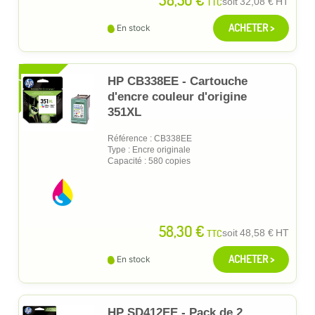
TTC
soit
32,08 €
HT
ACHETER >
En stock
XL
HP CB338EE - Cartouche
d'encre couleur d'origine
351XL
Référence : CB338EE
Type : Encre originale
Capacité : 580 copies
58,30 €
TTC
soit
48,58 €
HT
ACHETER >
En stock
HP SD412EE - Pack de 2