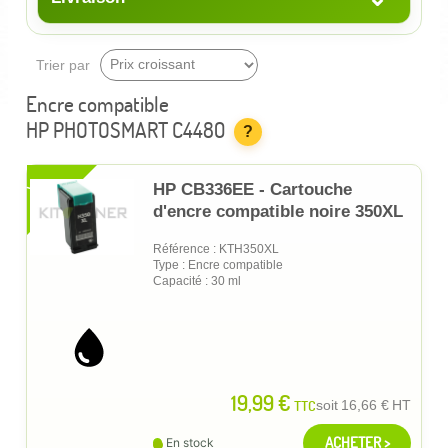
Trier par
Encre compatible
HP PHOTOSMART C4480
?
XL
HP CB336EE - Cartouche
d'encre compatible noire 350XL
Référence : KTH350XL
Type : Encre compatible
Capacité : 30 ml
19,99 €
TTC
soit
16,66 €
HT
ACHETER >
En stock