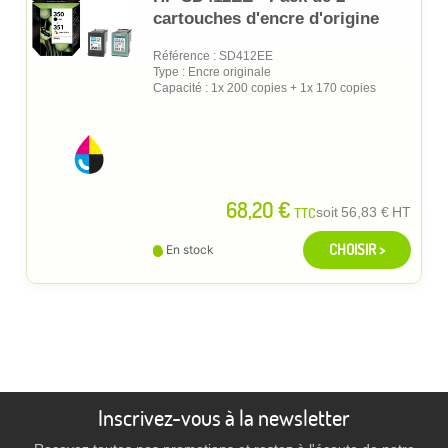
cartouches d'encre d'origine
Référence : SD412EE
Type : Encre originale
Capacité : 1x 200 copies + 1x 170 copies
68,20 €
TTC
soit
56,83 €
HT
CHOISIR >
En stock
Inscrivez-vous à la newsletter