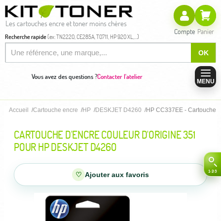
Les cartouches encre et toner moins chères
Compte
Panier
Recherche rapide
(ex: TN2220, CE285A, T0711, HP 920 XL,...)
OK
Vous avez des questions ?
Contacter l'atelier
MENU
Accueil
Cartouche encre
HP
DESKJET D4260
HP CC337EE - Cartouche d'e
CARTOUCHE D'ENCRE COULEUR D'ORIGINE 351
POUR HP DESKJET D4260
♡
Ajouter aux favoris