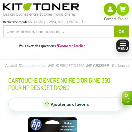
Les cartouches encre et toner moins chères
Compte
Panier
Recherche rapide
(ex: TN2220, CE285A, T0711, HP 920 XL,...)
OK
Vous avez des questions ?
Contacter l'atelier
MENU
Accueil
Cartouche encre
HP
DESKJET D4260
HP CB335EE - Cartouche d'e
CARTOUCHE D'ENCRE NOIRE D'ORIGINE 350
POUR HP DESKJET D4260
♡
Ajouter aux favoris