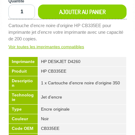
Quantité
AJOUTER AU PANIER
Cartouche d'encre noire d'origine HP CB335EE pour
imprimante jet d'encre votre imprimante avec une capacité
de 200 copies.
Voir toutes les imprimantes compatibles
Imprimante
HP DESKJET D4260
Produit
HP CB335EE
Descriptio
1 x Cartouche d'encre noire d'origine 350
n
Technolog
Jet d'encre
ie
Type
Encre originale
Couleur
Noir
Code OEM
CB335EE