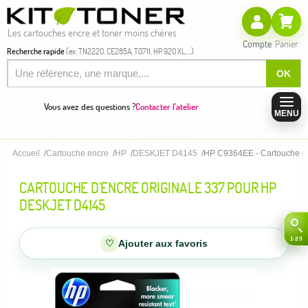
Les cartouches encre et toner moins chères
Compte
Panier
Recherche rapide
(ex: TN2220, CE285A, T0711, HP 920 XL,...)
OK
Vous avez des questions ?
Contacter l'atelier
MENU
Accueil
Cartouche encre
HP
DESKJET D4145
HP C9364EE - Cartouche d'
CARTOUCHE D'ENCRE ORIGINALE 337 POUR HP
DESKJET D4145
♡
Ajouter aux favoris