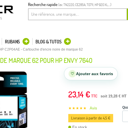
Recherche rapide
(ex: TN2220, CE285A, T0711, HP 920 XL,...)
es
RUBANS
BLOG & TUTOS
HP C2P04AE - Cartouche d'encre noire de marque 62
 DE MARQUE 62 POUR HP ENVY 7640
♡
Ajouter aux favoris
23,14 €
TTC
soit 19,28 € HT
Qua
★★★★★
Avis
Livraison à partir de 4,5 €
En stock