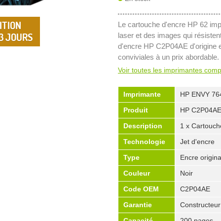
ITION
Le cartouche d'encre HP 62 imp
 3 JOURS
laser et des images qui résisten
d'encre HP C2P04AE d'origine es
conviviales à un prix abordable.
Voir toutes les imprimantes comp
Imprimante
HP ENVY 76
Produit
HP C2P04A
Description
1 x Cartouch
Technologie
Jet d'encre
Type
Encre origina
Couleur
Noir
Code OEM
C2P04AE
Garantie
Constructeur
Capacité
200 pages