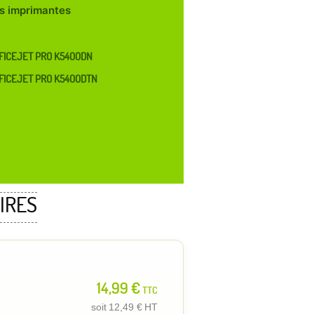
les imprimantes
FICEJET PRO K5400DN
FICEJET PRO K5400DTN
IRES
14,99 €
TTC
soit
12,49 €
HT