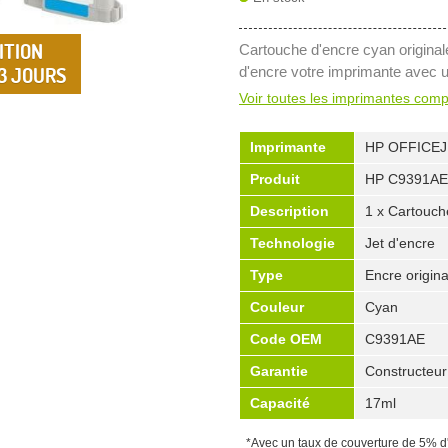
ITION
Cartouche d'encre cyan origina
 3 JOURS
d'encre votre imprimante avec 
Voir toutes les imprimantes comp
Imprimante
HP OFFICEJ
Produit
HP C9391AE
Description
1 x Cartouche
Technologie
Jet d'encre
Type
Encre origina
Couleur
Cyan
Code OEM
C9391AE
Garantie
Constructeur
Capacité
17ml
*Avec un taux de couverture de 5% d