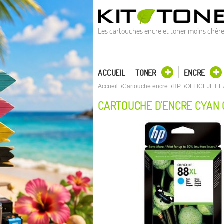
Les cartouches encre et toner moins chèr
ACCUEIL
TONER
ENCRE
Accueil
Cartouche encre
HP
OFFICEJET L
CARTOUCHE D'ENCRE CYAN O