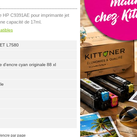
le HP C9391AE pour imprimante jet
une capacité de 17ml.
atibles
ET L7580
 d'encre cyan originale 88 xl
le
'encre par page