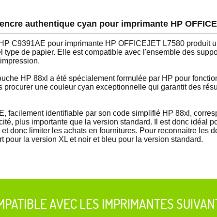
d'encre authentique cyan pour imprimante HP OFFIC
n HP C9391AE pour imprimante HP OFFICEJET L7580 produit un
l type de papier. Elle est compatible avec l'ensemble des suppo
'impression.
ouche HP 88xl a été spécialement formulée par HP pour fonctio
ocurer une couleur cyan exceptionnelle qui garantit des résul
acilement identifiable par son code simplifié HP 88xl, corre
ité, plus importante que la version standard. Il est donc idéal p
t donc limiter les achats en fournitures. Pour reconnaitre les d
rt pour la version XL et noir et bleu pour la version standard.
MPATIBLE AVEC LES IMPRIMANTES SUIVAN