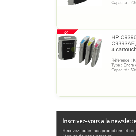
Capacité : 20
PROMO
HP C9396
C9393AE,
4 cartouc
Référence :
Type : Encre 
Capacité : 59m
Inscrivez-vous à la newslett
Recevez toutes nos promotions et res