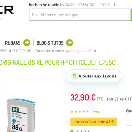
Recherche rapide
(ex: TN2220, CE285A, T0711, HP 920 XL,...)
es
RUBANS
BLOG & TUTOS
7580
HP C9391AE - Cartouche d'encre cyan originale 88 xl
RIGINALE 88 XL POUR HP OFFICEJET L7580
♡
Ajouter aux favoris
32,90 €
TTC
soit 27,42 € H
Qua
★★★★★
Avis
Livraison à partir de 4,5 €
En stock