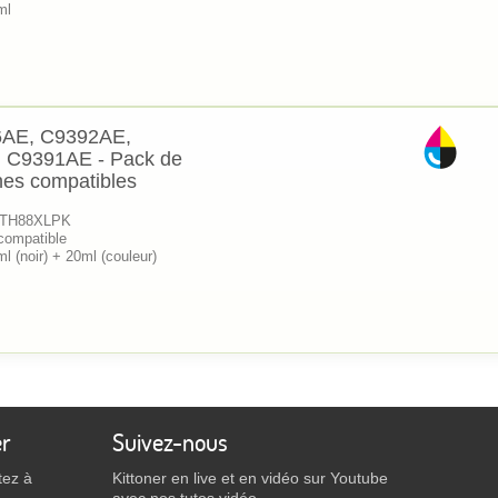
ml
AE, C9392AE,
 C9391AE - Pack de
hes compatibles
 KTH88XLPK
compatible
l (noir) + 20ml (couleur)
er
Suivez-nous
tez à
Kittoner en live et en vidéo sur Youtube