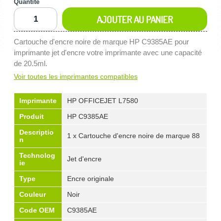
Quantité
AJOUTER AU PANIER
Cartouche d'encre noire de marque HP C9385AE pour
imprimante jet d'encre votre imprimante avec une capacité
de 20.5ml.
Voir toutes les imprimantes compatibles
Imprimante
HP OFFICEJET L7580
Produit
HP C9385AE
Descriptio
1 x Cartouche d'encre noire de marque 88
n
Technolog
Jet d'encre
ie
Type
Encre originale
Couleur
Noir
Code OEM
C9385AE