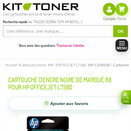
Les cartouches encre et toner moins chères
Compte
Panier
Recherche rapide
(ex: TN2220, CE285A, T0711, HP 920 XL,...)
OK
Vous avez des questions ?
Contacter l'atelier
MENU
Accueil
Cartouche encre
HP
OFFICEJET L7580
HP C9385AE - Cartouche d
CARTOUCHE D'ENCRE NOIRE DE MARQUE 88
POUR HP OFFICEJET L7580
♡
Ajouter aux favoris