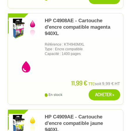
XL
HP C4908AE - Cartouche
d'encre compatible magenta
940XL
Référence : KTH940MXL
Type : Encre compatible
Capacité : 1400 pages
11,99 €
TTC
soit
9,99 €
HT
ACHETER >
En stock
XL
HP C4909AE - Cartouche
d'encre compatible jaune
940XL