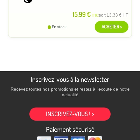
15,99 €
TTC
soit
13,33 €
HT
ACHETER >
En stock
Inscrivez-vous à la newsletter
Recevez toutes nos promotions et restez à l'écoute de notre
actualité
INSCRIVEZ-VOUS ! >
Paiement sécurisé