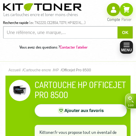
Les cartouches encre et toner moins chères
Compte
Panier
Recherche rapide
(ex: TN2220, CE285A, T0711, HP 920 XL,...)
OK
Vous avez des questions ?
Contacter l'atelier
MENU
Accueil
Cartouche encre
HP
Officejet Pro 8500
CARTOUCHE HP OFFICEJET
PRO 8500
♡
Ajouter aux favoris
Kittoner.fr vous propose tout un éventail de