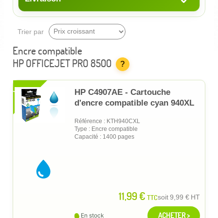
Trier par
Encre compatible
HP OFFICEJET PRO 8500
?
XL
HP C4907AE - Cartouche
d'encre compatible cyan 940XL
Référence : KTH940CXL
Type : Encre compatible
Capacité : 1400 pages
11,99 €
TTC
soit
9,99 €
HT
ACHETER >
En stock