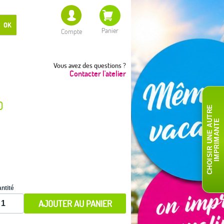
OK
Panier
Compte
Vous avez des questions ?
Contacter l'atelier
0
C
H
O
I
S
I
R
U
N
E
A
T
R
E
I
M
P
R
I
M
A
N
T
U
E
ntité
AJOUTER AU PANIER