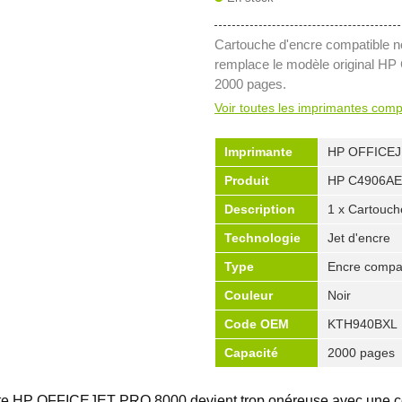
Cartouche d'encre compatible no
remplace le modèle original HP
2000 pages.
Voir toutes les imprimantes comp
Imprimante
HP OFFICEJ
Produit
HP C4906AE
Description
1 x Cartouch
Technologie
Jet d'encre
Type
Encre compat
Couleur
Noir
Code OEM
KTH940BXL
Capacité
2000 pages
mante HP OFFICEJET PRO 8000 devient trop onéreuse avec une 