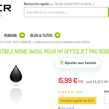
Recherche rapide
(ex: TN2220, CE285A, T0711, HP 920 XL,...)
es
RUBANS
BLOG & TUTOS
RO 8000
HP C4906AE - Cartouche d'encre compatible noire 940XL
TIBLE NOIRE 940XL POUR HP OFFICEJET PRO 800
♡
Ajouter aux favoris
15,99 €
TTC
soit 13,33 € HT
Qua
★★★★★
Avis
Livraison à partir de 4,5 €
En stock