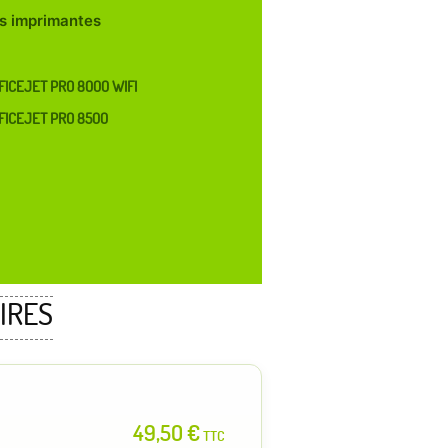
les imprimantes
FICEJET PRO 8000 WIFI
FICEJET PRO 8500
IRES
49,50 €
TTC