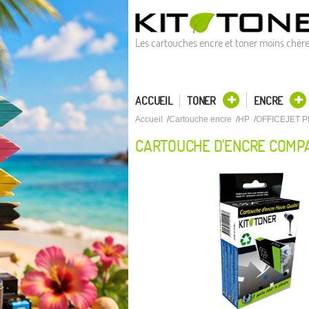
Les cartouches encre et toner moins chèr
ACCUEIL
TONER
ENCRE
Accueil
Cartouche encre
HP
OFFICEJET P
CARTOUCHE D'ENCRE COMPA