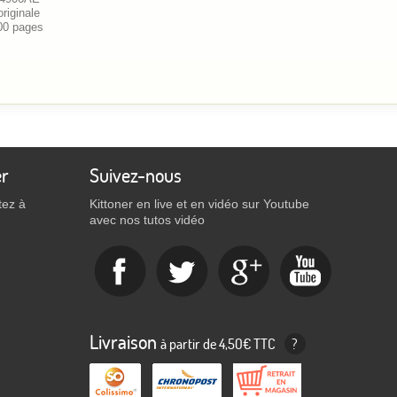
riginale
00 pages
er
Suivez-nous
tez à
Kittoner en live et en vidéo sur Youtube
avec nos tutos vidéo
Livraison
à partir de 4,50€ TTC
?