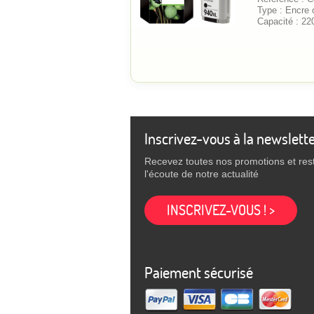
Type : Encre o
Capacité : 22
Inscrivez-vous à la newslett
Recevez toutes nos promotions et res
l'écoute de notre actualité
INSCRIVEZ-VOUS ! >
Paiement sécurisé