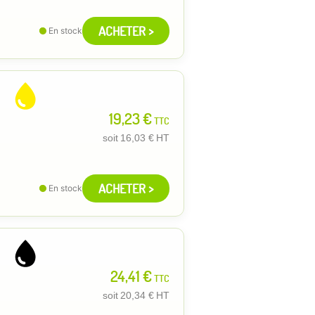
ACHETER >
En stock
19,23 €
TTC
soit
16,03 €
HT
ACHETER >
En stock
24,41 €
TTC
soit
20,34 €
HT