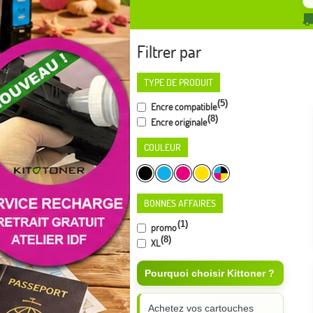
Filtrer par
TYPE DE PRODUIT
(5)
Encre compatible
(8)
Encre originale
COULEUR
BONNES AFFAIRES
(1)
promo
(8)
XL
Pourquoi choisir Kittoner ?
Achetez vos cartouches