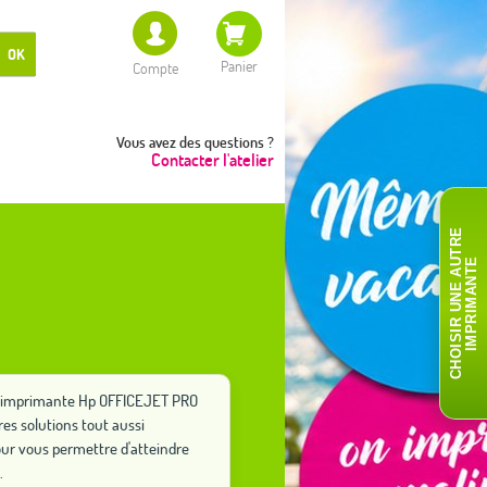
OK
Panier
Compte
Vous avez des questions ?
Contacter l'atelier
C
H
O
I
S
I
R
U
N
E
A
T
R
E
I
M
P
R
I
M
A
N
T
U
E
tre imprimante Hp OFFICEJET PRO
es solutions tout aussi
ur vous permettre d'atteindre
.