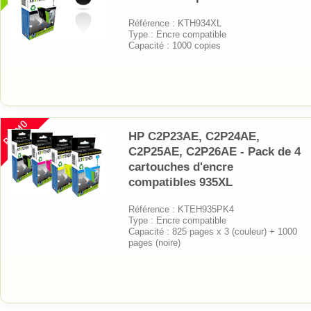
Référence : KTH934XL
Type : Encre compatible
Capacité : 1000 copies
PROMO
HP C2P23AE, C2P24AE,
C2P25AE, C2P26AE - Pack de 4
cartouches d'encre
compatibles 935XL
Référence : KTEH935PK4
Type : Encre compatible
Capacité : 825 pages x 3 (couleur) + 1000
pages (noire)