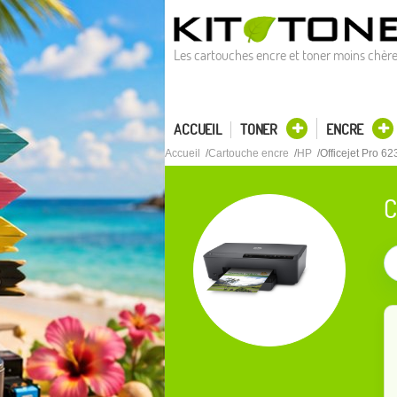
Les cartouches encre et toner moins chèr
ACCUEIL
TONER
ENCRE
Accueil
Cartouche encre
HP
Officejet Pro 62
C