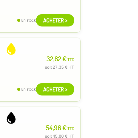
ACHETER >
En stock
32,82 €
TTC
soit
27,35 €
HT
ACHETER >
En stock
54,96 €
TTC
soit
45,80 €
HT