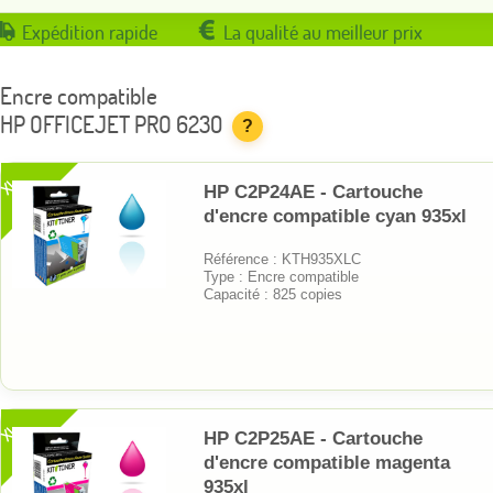
Expédition rapide
La qualité au meilleur prix
Encre compatible
HP OFFICEJET PRO 6230
?
XL
HP C2P24AE - Cartouche
d'encre compatible cyan 935xl
Référence : KTH935XLC
Type : Encre compatible
Capacité : 825 copies
XL
HP C2P25AE - Cartouche
d'encre compatible magenta
935xl