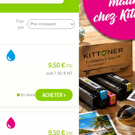
Trier
par
9,50 €
TTC
soit
7,92 €
HT
ACHETER >
En stock
9,50 €
TTC