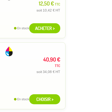
12,50 €
TTC
soit
10,42 €
HT
ACHETER >
En stock
40,90 €
TTC
soit
34,08 €
HT
CHOISIR >
En stock