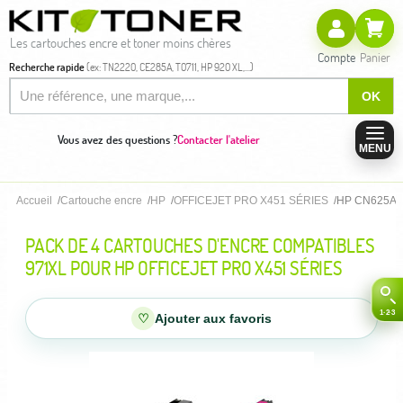
Les cartouches encre et toner moins chères
Compte
Panier
Recherche rapide
(ex: TN2220, CE285A, T0711, HP 920 XL,...)
OK
Vous avez des questions ?
Contacter l'atelier
MENU
Accueil
Cartouche encre
HP
OFFICEJET PRO X451 SÉRIES
HP CN625AE,
PACK DE 4 CARTOUCHES D'ENCRE COMPATIBLES
971XL POUR HP OFFICEJET PRO X451 SÉRIES
♡
Ajouter aux favoris