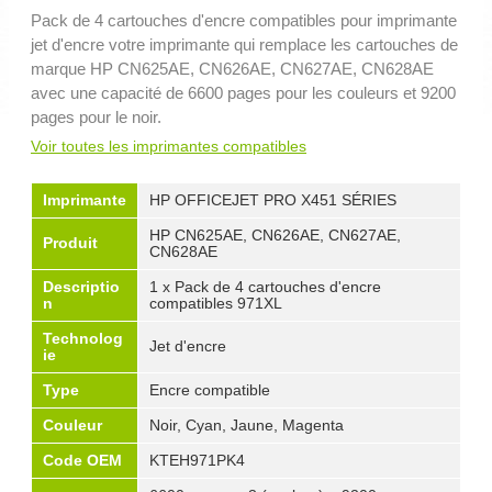
Pack de 4 cartouches d'encre compatibles pour imprimante
jet d'encre votre imprimante qui remplace les cartouches de
marque HP CN625AE, CN626AE, CN627AE, CN628AE
avec une capacité de 6600 pages pour les couleurs et 9200
pages pour le noir.
Voir toutes les imprimantes compatibles
Imprimante
HP OFFICEJET PRO X451 SÉRIES
HP CN625AE, CN626AE, CN627AE,
Produit
CN628AE
Descriptio
1 x Pack de 4 cartouches d'encre
n
compatibles 971XL
Technolog
Jet d'encre
ie
Type
Encre compatible
Couleur
Noir, Cyan, Jaune, Magenta
Code OEM
KTEH971PK4