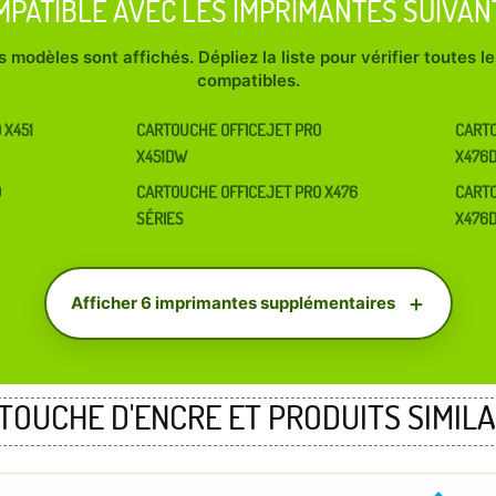
MPATIBLE AVEC LES IMPRIMANTES SUIVAN
 modèles sont affichés. Dépliez la liste pour vérifier toutes 
compatibles.
 X451
CARTOUCHE OFFICEJET PRO
CARTO
X451DW
X476
O
CARTOUCHE OFFICEJET PRO X476
CARTO
SÉRIES
X476
Afficher 6 imprimantes supplémentaires
TOUCHE D'ENCRE ET PRODUITS SIMILA