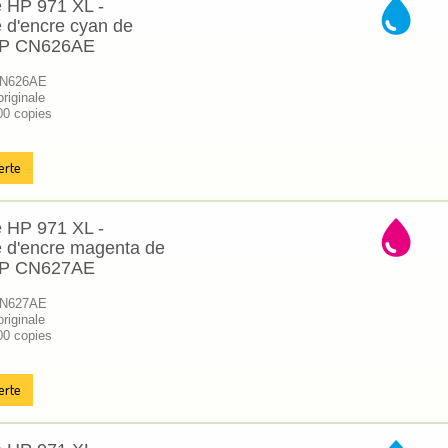
 HP 971 XL -
 d'encre cyan de
HP CN626AE
CN626AE
riginale
00 copies
erte
 HP 971 XL -
 d'encre magenta de
HP CN627AE
CN627AE
riginale
00 copies
erte