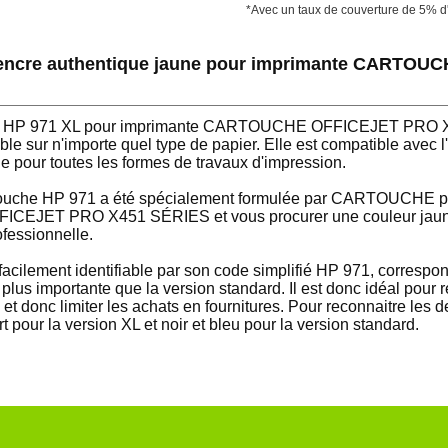
*Avec un taux de couverture de 5% d
d'encre authentique jaune pour imprimante CARTO
aune HP 971 XL pour imprimante CARTOUCHE OFFICEJET PRO 
le sur n'importe quel type de papier. Elle est compatible avec
pour toutes les formes de travaux d'impression.
touche HP 971 a été spécialement formulée par CARTOUCHE po
EJET PRO X451 SÉRIES et vous procurer une couleur jaune e
ofessionnelle.
ilement identifiable par son code simplifié HP 971, correspo
 plus importante que la version standard. Il est donc idéal pour 
t donc limiter les achats en fournitures. Pour reconnaitre les d
rt pour la version XL et noir et bleu pour la version standard.