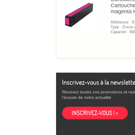
Cartouche
magenta
Référence :
Type : Encre 
Capacité : 66
Inscrivez-vous à la newslett
Recevez toutes nos promotions et res
l'écoute de notre actualité
INSCRIVEZ-VOUS ! >