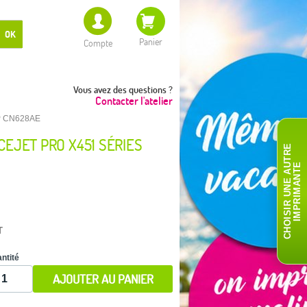
OK
Panier
Compte
Vous avez des questions ?
Contacter l'atelier
HP CN628AE
EJET PRO X451 SÉRIES
C
H
O
I
S
I
R
U
N
E
A
T
R
E
I
M
P
R
I
M
A
N
T
U
E
T
ntité
AJOUTER AU PANIER