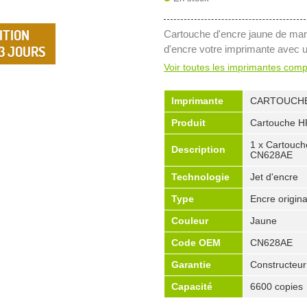
ITION
Cartouche d'encre jaune de mar
 3 JOURS
d'encre votre imprimante avec 
Voir toutes les imprimantes comp
Imprimante
CARTOUCHE
Produit
Cartouche H
1 x Cartouch
Description
CN628AE
Technologie
Jet d'encre
Type
Encre origina
Couleur
Jaune
Code OEM
CN628AE
Garantie
Constructeur
Capacité
6600 copies