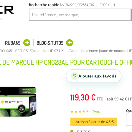
Recherche rapide
(ex: TN2220, CE285A, T0711, HP 920 XL,...)
es
RUBANS
BLOG & TUTOS
RO X451 SÉRIES
Cartouche HP 971 XL - Cartouche d'encre jaune de marque 
 DE MARQUE HP CN628AE POUR CARTOUCHE OFFIC
♡
Ajouter aux favoris
119,30 €
TTC
soit 99,42 € H
Qua
★★★★★
Avis
Livraison à partir de 4,5 €
En stock