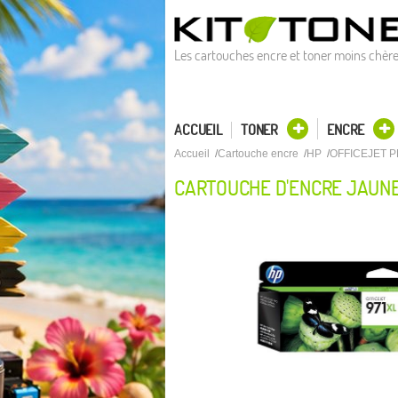
Les cartouches encre et toner moins chèr
ACCUEIL
TONER
ENCRE
Accueil
Cartouche encre
HP
OFFICEJET P
CARTOUCHE D'ENCRE JAUNE