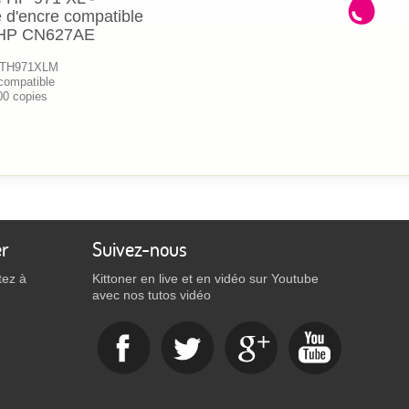
 d'encre compatible
 HP CN627AE
 KTH971XLM
compatible
00 copies
er
Suivez-nous
tez à
Kittoner en live et en vidéo sur Youtube
avec nos tutos vidéo