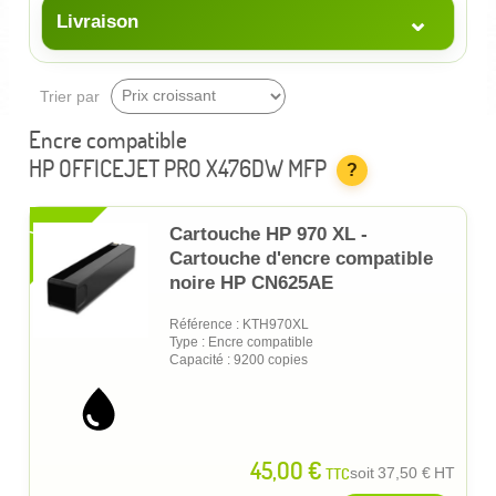
⌄
Livraison
Trier par
Encre compatible
HP OFFICEJET PRO X476DW MFP
?
XL
Cartouche HP 970 XL -
Cartouche d'encre compatible
noire HP CN625AE
Référence : KTH970XL
Type : Encre compatible
Capacité : 9200 copies
45,00 €
TTC
soit
37,50 €
HT