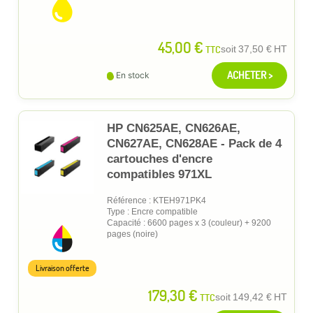
45,00 €
TTC
soit
37,50 €
HT
ACHETER >
En stock
HP CN625AE, CN626AE,
CN627AE, CN628AE - Pack de 4
cartouches d'encre
compatibles 971XL
Référence : KTEH971PK4
Type : Encre compatible
Capacité : 6600 pages x 3 (couleur) + 9200
pages (noire)
Livraison offerte
179,30 €
TTC
soit
149,42 €
HT