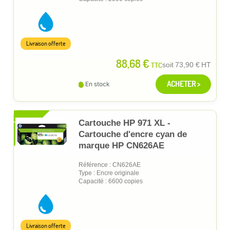
Livraison offerte
88,68 €
TTC
soit
73,90 €
HT
ACHETER >
En stock
XL
Cartouche HP 971 XL -
Cartouche d'encre cyan de
marque HP CN626AE
Référence : CN626AE
Type : Encre originale
Capacité : 6600 copies
Livraison offerte