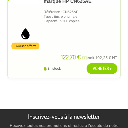
marque HP CN625AE
Référence : CN625AE
Type : Encre originale
Capacité : 9200 copies
Livraison offerte
122,70 €
TTC
soit
102,25 €
HT
ACHETER >
En stock
Inscrivez-vous à la newsletter
Recevez toutes nos promotions et restez à l'écoute de notre