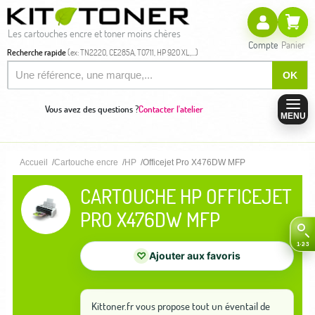
Les cartouches encre et toner moins chères
Compte
Panier
Recherche rapide
(ex: TN2220, CE285A, T0711, HP 920 XL,...)
OK
Vous avez des questions ?
Contacter l'atelier
MENU
Accueil
Cartouche encre
HP
Officejet Pro X476DW MFP
CARTOUCHE HP OFFICEJET
PRO X476DW MFP
♡
Ajouter aux favoris
Kittoner.fr vous propose tout un éventail de