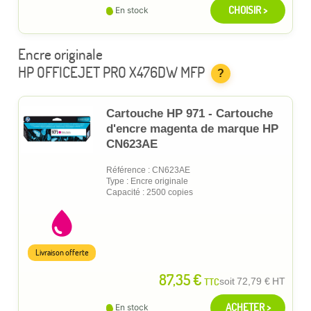
CHOISIR >
En stock
Encre originale
HP OFFICEJET PRO X476DW MFP
?
Cartouche HP 971 - Cartouche
d'encre magenta de marque HP
CN623AE
Référence : CN623AE
Type : Encre originale
Capacité : 2500 copies
Livraison offerte
87,35 €
TTC
soit
72,79 €
HT
ACHETER >
En stock