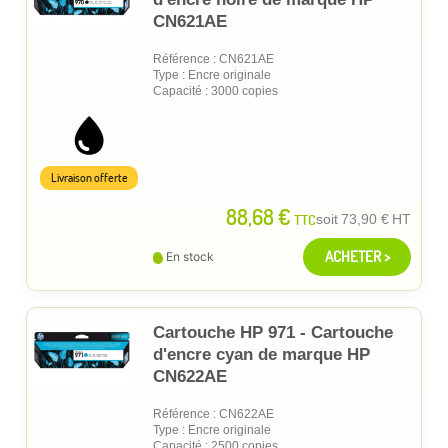
CN621AE
Référence : CN621AE
Type : Encre originale
Capacité : 3000 copies
Livraison offerte
88,68 €
TTC
soit
73,90 €
HT
ACHETER >
En stock
Cartouche HP 971 - Cartouche
d'encre cyan de marque HP
CN622AE
Référence : CN622AE
Type : Encre originale
Capacité : 2500 copies