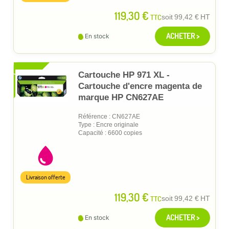
119,30 €
TTC
soit
99,42 €
HT
ACHETER >
En stock
XL
Cartouche HP 971 XL -
Cartouche d'encre magenta de
marque HP CN627AE
Référence : CN627AE
Type : Encre originale
Capacité : 6600 copies
Livraison offerte
119,30 €
TTC
soit
99,42 €
HT
ACHETER >
En stock