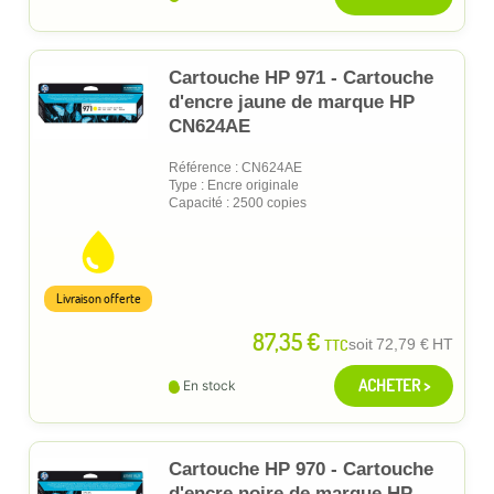
Cartouche HP 971 - Cartouche
d'encre jaune de marque HP
CN624AE
Référence : CN624AE
Type : Encre originale
Capacité : 2500 copies
Livraison offerte
87,35 €
TTC
soit
72,79 €
HT
ACHETER >
En stock
Cartouche HP 970 - Cartouche
d'encre noire de marque HP