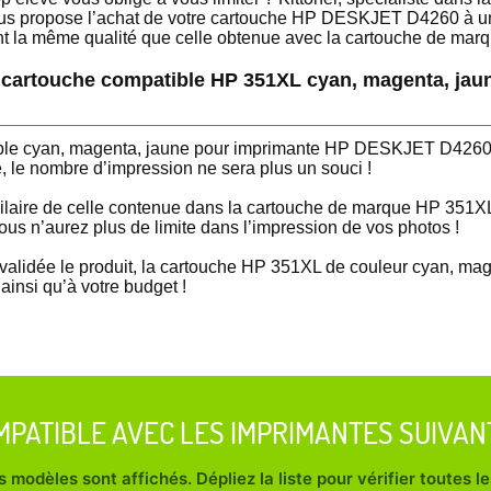
us propose l’achat de votre cartouche HP DESKJET D4260 à un 
nt la même qualité que celle obtenue avec la cartouche de ma
la cartouche compatible HP 351XL cyan, magenta, ja
ible cyan, magenta, jaune pour imprimante HP DESKJET D426
e, le nombre d’impression ne sera plus un souci !
ilaire de celle contenue dans la cartouche de marque HP 351XL,
us n’aurez plus de limite dans l’impression de vos photos !
validée le produit, la cartouche HP 351XL de couleur cyan, mage
ainsi qu’à votre budget !
MPATIBLE AVEC LES IMPRIMANTES SUIVAN
 modèles sont affichés. Dépliez la liste pour vérifier toutes 