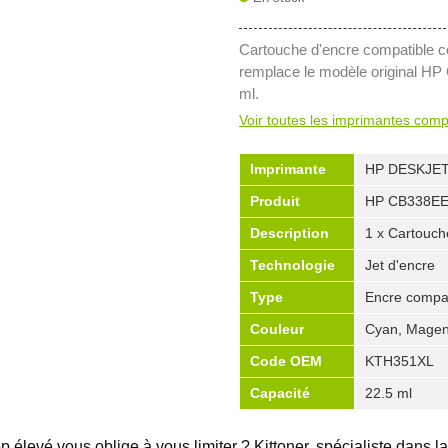
Cartouche d'encre compatible co
remplace le modèle original HP
ml.
Voir toutes les imprimantes comp
Imprimante
HP DESKJET
Produit
HP CB338E
Description
1 x Cartouch
Technologie
Jet d'encre
Type
Encre compat
Couleur
Cyan, Magen
Code OEM
KTH351XL
Capacité
22.5 ml
 élevé vous oblige à vous limiter ? Kittoner, spécialiste dans la