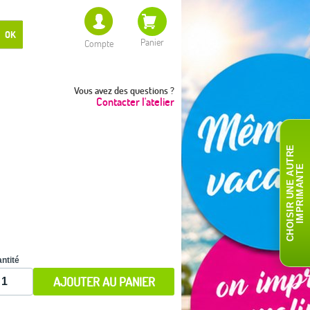
OK
Panier
Compte
Vous avez des questions ?
Contacter l'atelier
C
H
O
I
S
I
R
U
N
E
A
T
R
E
I
M
P
R
I
M
A
N
T
U
E
ntité
AJOUTER AU PANIER