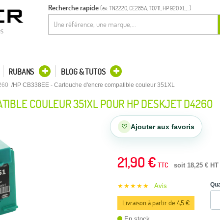
Recherche rapide
(ex: TN2220, CE285A, T0711, HP 920 XL,...)
es
RUBANS
BLOG & TUTOS
260
HP CB338EE - Cartouche d'encre compatible couleur 351XL
TIBLE COULEUR 351XL POUR HP DESKJET D4260
♡
Ajouter aux favoris
21,90 €
TTC
soit 18,25 € HT
Qua
★★★★★
Avis
Livraison à partir de 4,5 €
En stock