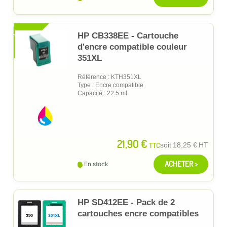
XL
HP CB338EE - Cartouche
d'encre compatible couleur
351XL
Référence : KTH351XL
Type : Encre compatible
Capacité : 22.5 ml
21,90 €
TTC
soit
18,25 €
HT
ACHETER >
En stock
HP SD412EE - Pack de 2
cartouches encre compatibles