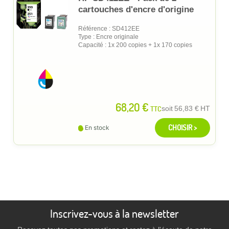
cartouches d'encre d'origine
Référence : SD412EE
Type : Encre originale
Capacité : 1x 200 copies + 1x 170 copies
68,20 €
TTC
soit
56,83 €
HT
CHOISIR >
En stock
Inscrivez-vous à la newsletter