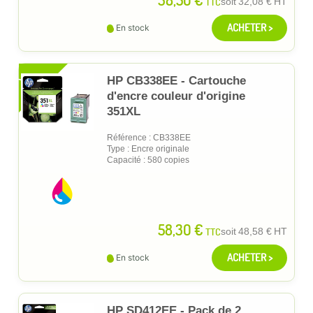
TTC
soit
32,08 €
HT
ACHETER >
En stock
XL
HP CB338EE - Cartouche
d'encre couleur d'origine
351XL
Référence : CB338EE
Type : Encre originale
Capacité : 580 copies
58,30 €
TTC
soit
48,58 €
HT
ACHETER >
En stock
HP SD412EE - Pack de 2