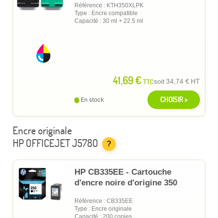
Référence : KTH350XLPK
Type : Encre compatible
Capacité : 30 ml + 22.5 ml
41,69 €
TTC
soit
34,74 €
HT
CHOISIR >
En stock
Encre originale
HP OFFICEJET J5780
?
HP CB335EE - Cartouche
d'encre noire d'origine 350
Référence : CB335EE
Type : Encre originale
Capacité : 200 copies