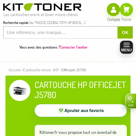
Les cartouches encre et toner moins chères
Compte
Panier
Recherche rapide
(ex: TN2220, CE285A, T0711, HP 920 XL,...)
OK
Vous avez des questions ?
Contacter l'atelier
MENU
Accueil
Cartouche encre
HP
Officejet J5780
CARTOUCHE HP OFFICEJET
J5780
♡
Ajouter aux favoris
Kittoner.fr vous propose tout un éventail de