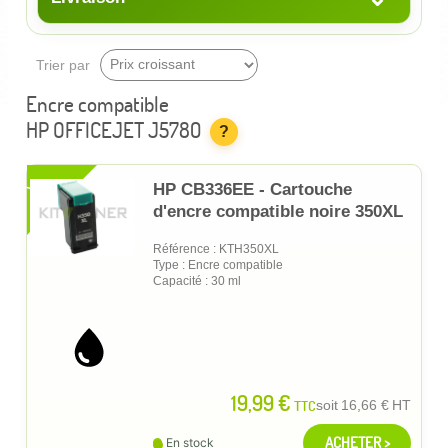
Trier par
Encre compatible
HP OFFICEJET J5780
?
XL
HP CB336EE - Cartouche
d'encre compatible noire 350XL
Référence : KTH350XL
Type : Encre compatible
Capacité : 30 ml
19,99 €
TTC
soit
16,66 €
HT
ACHETER >
En stock