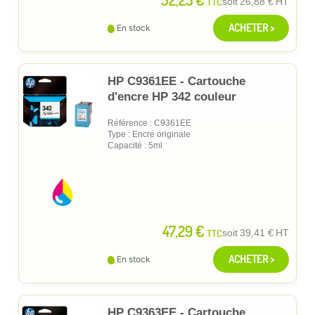
TTC
soit
26,88 €
HT
ACHETER >
En stock
HP C9361EE - Cartouche
d'encre HP 342 couleur
Référence : C9361EE
Type : Encre originale
Capacité : 5ml
47,29 €
TTC
soit
39,41 €
HT
ACHETER >
En stock
HP C9363EE - Cartouche