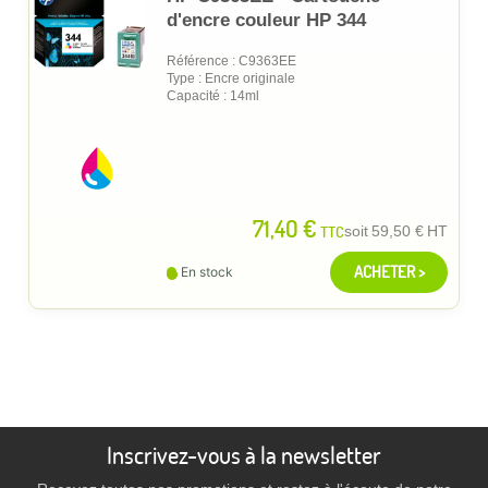
d'encre couleur HP 344
Référence : C9363EE
Type : Encre originale
Capacité : 14ml
71,40 €
TTC
soit
59,50 €
HT
ACHETER >
En stock
Inscrivez-vous à la newsletter