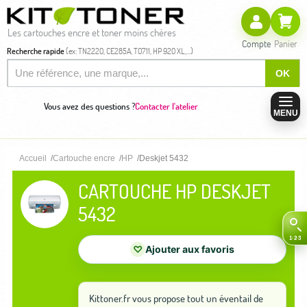
Les cartouches encre et toner moins chères
Compte
Panier
Recherche rapide
(ex: TN2220, CE285A, T0711, HP 920 XL,...)
OK
Vous avez des questions ?
Contacter l'atelier
MENU
Accueil
Cartouche encre
HP
Deskjet 5432
CARTOUCHE HP DESKJET
5432
♡
Ajouter aux favoris
Kittoner.fr vous propose tout un éventail de