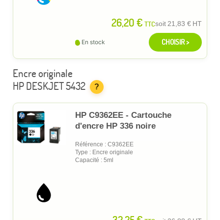
26,20 €
TTC
soit
21,83 €
HT
CHOISIR >
En stock
Encre originale
HP DESKJET 5432
?
HP C9362EE - Cartouche
d'encre HP 336 noire
Référence : C9362EE
Type : Encre originale
Capacité : 5ml
32,25 €